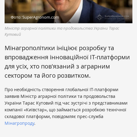
Фото: SuperAgronom.com
Міністр аграрної політики та продовольства України Тарас
Кутовий
Мінагрополітики ініціює розробку та
впровадження інноваційної IT-платформи
для усіх, хто пов'язаний з аграрним
сектором та його розвитком.
Про необхідність створення глобальної ІТ-платформи
заявив Міністр аграрної політики та продовольства
України Тарас Кутовий під час зустрічі з представниками
компанії «Київстар», що займається розробкою технічної
складової платформи, повідомляє прес-служба
Мінагропроду
.