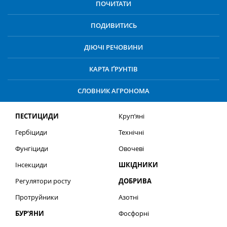
ПОЧИТАТИ
ПОДИВИТИСЬ
ДІЮЧІ РЕЧОВИНИ
КАРТА ҐРУНТІВ
СЛОВНИК АГРОНОМА
ПЕСТИЦИДИ
Круп’яні
Гербіциди
Технічні
Фунгіциди
Овочеві
Інсекциди
ШКІДНИКИ
Регулятори росту
ДОБРИВА
Протруйники
Азотні
БУР’ЯНИ
Фосфорні