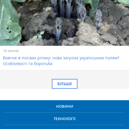
16 липня
Вовчок в посівах ріпаку: нова загроза українським полям?
Особливості та боротьба
БІЛЬШЕ
НОВИНИ
ТЕХНОЛОГІЇ