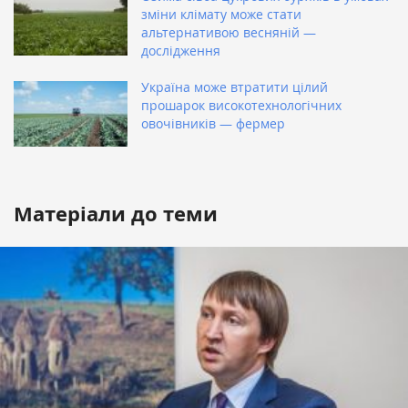
зміни клімату може стати
альтернативою весняній —
дослідження
Україна може втратити цілий
прошарок високотехнологічних
овочівників — фермер
Матеріали до теми