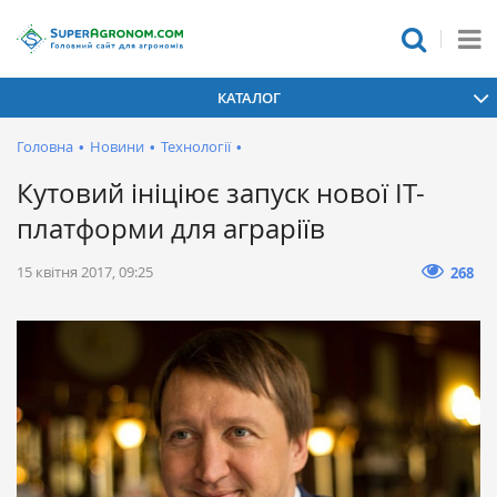
КАТАЛОГ
Головна
•
Новини
•
Технології
•
Кутовий ініціює запуск нової IT-
платформи для аграріїв
15 квітня 2017, 09:25
268