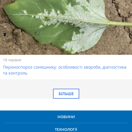
18 червня
Пероноспороз соняшнику: особливості хвороби, діагностика
та контроль
БІЛЬШЕ
НОВИНИ
ТЕХНОЛОГІЇ