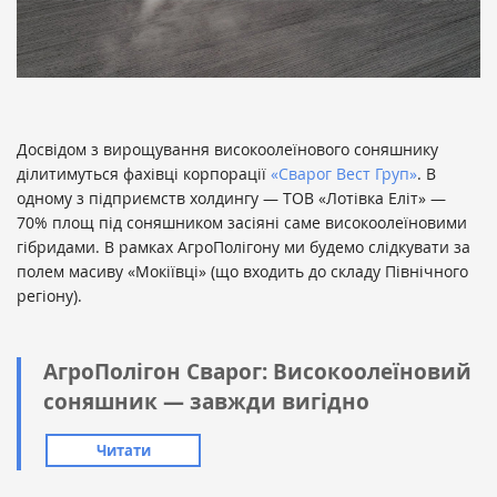
Досвідом з вирощування високоолеїнового соняшнику
ділитимуться фахівці корпорації
«Сварог Вест Груп»
. В
одному з підприємств холдингу — ТОВ «Лотівка Еліт» —
70% площ під соняшником засіяні саме високоолеїновими
гібридами. В рамках АгроПолігону ми будемо слідкувати за
полем масиву «Мокіївці» (що входить до складу Північного
регіону).
АгроПолігон Сварог: Високоолеїновий
соняшник — завжди вигідно
Читати