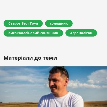
Сварог Вест Груп
соняшник
високоолеїновий соняшник
АгроПолігон
Матеріали до теми