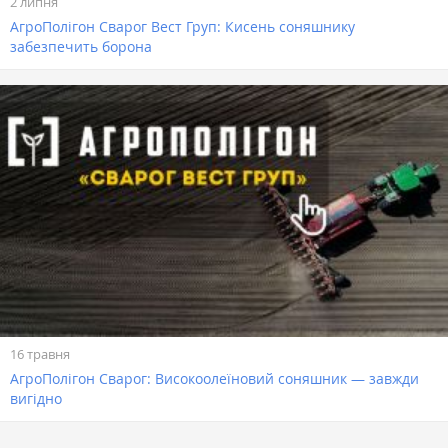
2 липня
АгроПолігон Сварог Вест Груп: Кисень соняшнику
забезпечить борона
16 травня
АгроПолігон Сварог: Високоолеїновий соняшник — завжди
вигідно