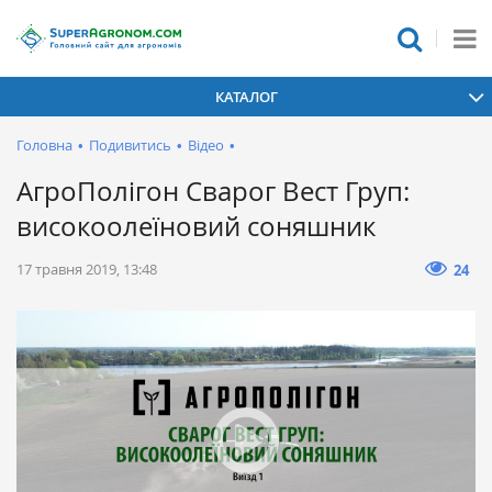
КАТАЛОГ
Головна
•
Подивитись
•
Відео
•
АгроПолігон Сварог Вест Груп:
високоолеїновий соняшник
17 травня 2019, 13:48
24