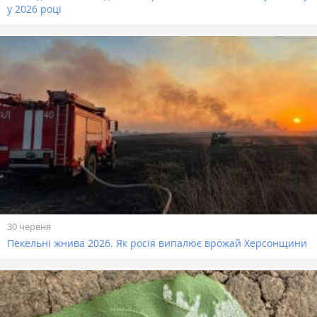
у 2026 році
30 червня
Пекельні жнива 2026. Як росія випалює врожай Херсонщини