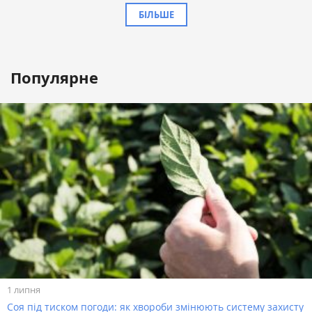
БІЛЬШЕ
Популярне
1 липня
Соя під тиском погоди: як хвороби змінюють систему захисту