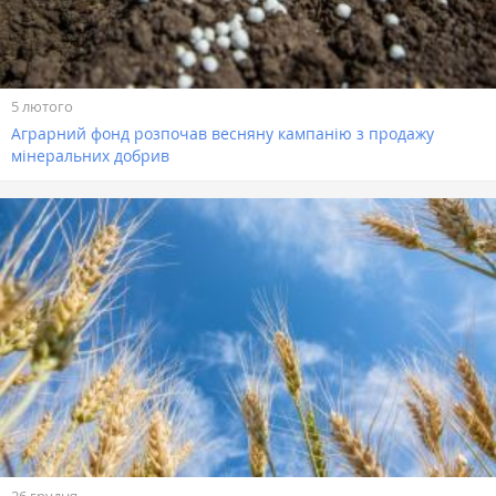
5 лютого
Аграрний фонд розпочав весняну кампанію з продажу
мінеральних добрив
26 грудня