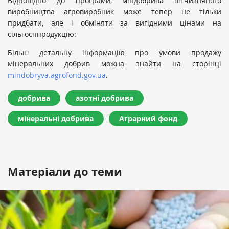
Відповідно до програми, міндобрива вітчизняного
виробництва агровиробник може тепер не тільки
придбати, але і обміняти за вигідними цінами на
сільгосппродукцію:
Більш детальну інформацію про умови продажу
мінеральних добрив можна знайти на сторінці
mindobryva.agrofond.gov.ua
.
добрива
азотні добрива
мінеральні добрива
Аграрний фонд
Матеріали до теми