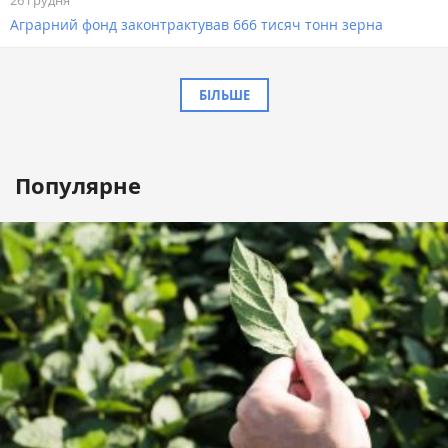
Аграрний фонд законтрактував 666 тисяч тонн зерна
БІЛЬШЕ
Популярне