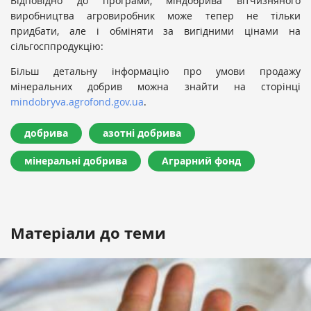
Відповідно до програми, міндобрива вітчизняного
виробництва агровиробник може тепер не тільки
придбати, але і обміняти за вигідними цінами на
сільгосппродукцію:
Більш детальну інформацію про умови продажу
мінеральних добрив можна знайти на сторінці
mindobryva.agrofond.gov.ua
.
добрива
азотні добрива
мінеральні добрива
Аграрний фонд
Матеріали до теми