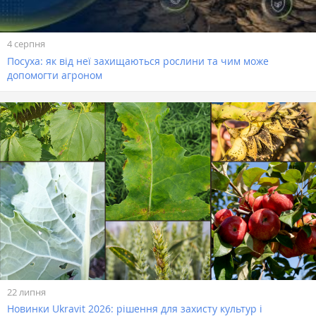
4 серпня
Посуха: як від неї захищаються рослини та чим може
допомогти агроном
22 липня
Новинки Ukravit 2026: рішення для захисту культур і