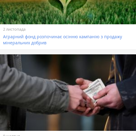
2 листопада
Аграрний фонд розпочинає осінню кампанію з продажу
мінеральних добрив
9 жовтня