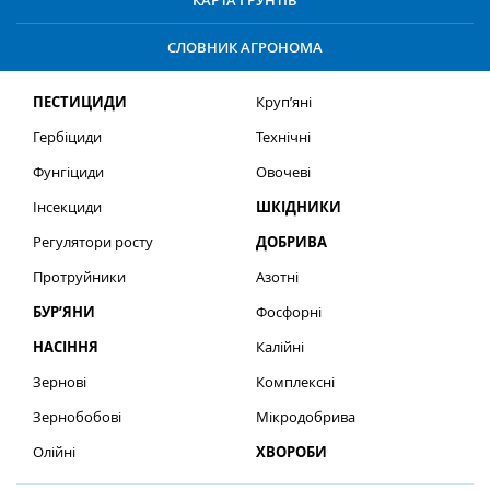
КАРТА ҐРУНТІВ
СЛОВНИК АГРОНОМА
ПЕСТИЦИДИ
Круп’яні
Гербіциди
Технічні
Фунгіциди
Овочеві
Інсекциди
ШКІДНИКИ
Регулятори росту
ДОБРИВА
Протруйники
Азотні
БУР’ЯНИ
Фосфорні
НАСІННЯ
Калійні
Зернові
Комплексні
Зернобобові
Мікродобрива
Олійні
ХВОРОБИ