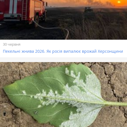
30 червня
Пекельні жнива 2026. Як росія випалює врожай Херсонщини