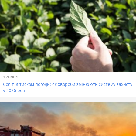
1 липня
Соя під тиском погоди: як хвороби змінюють систему захисту
у 2026 році