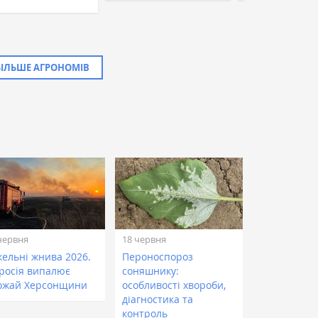
БІЛЬШЕ АГРОНОМІВ
червня
18 червня
кельні жнива 2026.
Пероноспороз
 росія випалює
соняшнику:
ожай Херсонщини
особливості хвороби,
діагностика та
контроль