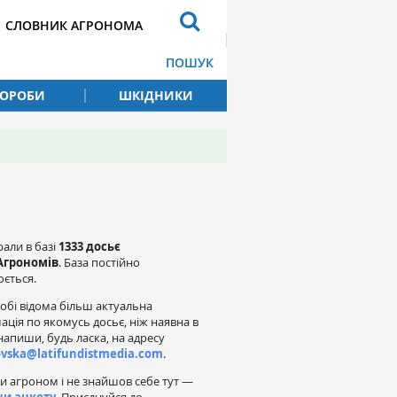
СЛОВНИК АГРОНОМА
ПОШУК
ВОРОБИ
ШКІДНИКИ
рали в базі
1333 досьє
Агрономів
. База постійно
ється.
обі відома більш актуальна
ація по якомусь досьє, ніж наявна в
напиши, будь ласка, на адресу
ovska@latifundistmedia.com
.
и агроном і не знайшов себе тут —