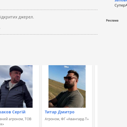
запов
СуперА
відкритих джерел.
.
аков Сергій
Титар Дмитро
Швець Альон
вний агроном, ТОВ
Агроном, ФГ «Авангард-Т»
Агроном, ПП "МА
к»