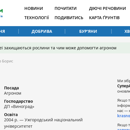
НОВИНИ
ПОЧИТАТИ
ДІЮЧІ РЕЧОВИНИ
ТЕХНОЛОГІЇ
ПОДИВИТИСЬ
КАРТА ҐРУНТІВ
НЯ
ДОБРИВА
БУР’ЯНИ
Х
 неї захищаються рослини та чим може допомогти агроном
р Борис
Ми зіб
Супер
Посада
оновлю
Агроном
Якщо т
Господарство
інформ
ДП «Виноград»
нас — 
Освіта
krasn
2004 р. — Ужгородський національний
Якщо т
університетет