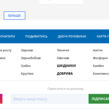
БІЛЬШЕ
ОЧИТАТИ
ПОДИВИТИСЬ
ДІЮЧІ РЕЧОВИНИ
КАРТА 
и росту
Зернові
Технічні
Азотні
ики
Зернобобові
Овочеві
Фосфорні
Олійні
ШКІДНИКИ
Калійні
Круп’яні
ДОБРИВА
Комплексн
Підписатися на розсилку
ПІДПИСА