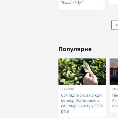
"Західний Буг"
Популярне
Жовтан Назар
Лінійний агроном, ТОВ
«ТАС Агро Захід» (ТАС
Агро)
1 липня
30 
Соя під тиском погоди:
Пе
як хвороби змінюють
Як
систему захисту у 2026
вр
році