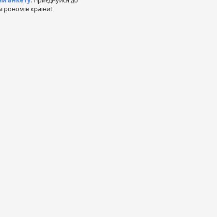
ни анкету
. Приєднуйся до
грономів країни!
а
Г"