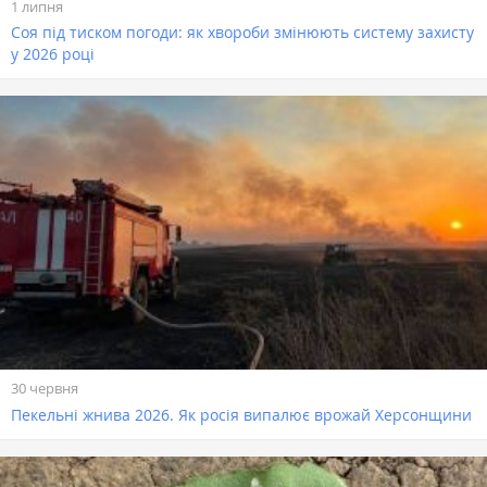
1 липня
Соя під тиском погоди: як хвороби змінюють систему захисту
у 2026 році
30 червня
Пекельні жнива 2026. Як росія випалює врожай Херсонщини