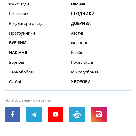
Фунгіциди
Овочеві
Інсекциди
ШКІДНИКИ
Регулятори росту
ДОБРИВА
Протруйники
Азотні
БУР’ЯНИ
Фосфорні
НАСІННЯ
Калійні
Зернові
Комплексні
Зернобобові
Мікродобрива
Олійні
ХВОРОБИ
Ми в соціальних мережах