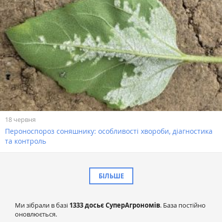
18 червня
Пероноспороз соняшнику: особливості хвороби, діагностика
та контроль
БІЛЬШЕ
Ми зібрали в базі
1333 досьє СуперАгрономів
. База постійно
оновлюється.