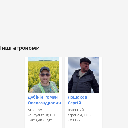
Інші агрономи
Дубінін Роман
Лошаков
Олександрович
Сергій
Агроном-
Головний
консультант, ПП
агроном, ТОВ
"Західний Буг"
«Маяк»