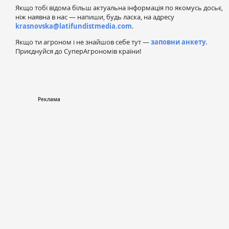
Якщо тобі відома більш актуальна інформація по якомусь досьє,
ніж наявна в нас — напиши, будь ласка, на адресу
krasnovska@latifundistmedia.com
.
Якщо ти агроном і не знайшов себе тут —
заповни анкету
.
Приєднуйся до СуперАгрономів країни!