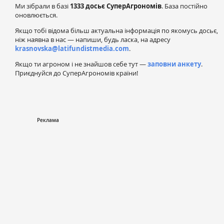
Ми зібрали в базі
1333 досьє СуперАгрономів
. База постійно
оновлюється.
Якщо тобі відома більш актуальна інформація по якомусь досьє,
ніж наявна в нас — напиши, будь ласка, на адресу
krasnovska@latifundistmedia.com
.
Якщо ти агроном і не знайшов себе тут —
заповни анкету
.
Приєднуйся до СуперАгрономів країни!