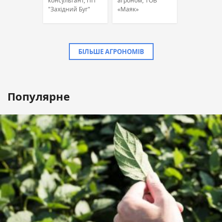
консультант, ПП
агроном, ТОВ
"Західний Буг"
«Маяк»
БІЛЬШЕ АГРОНОМІВ
Популярне