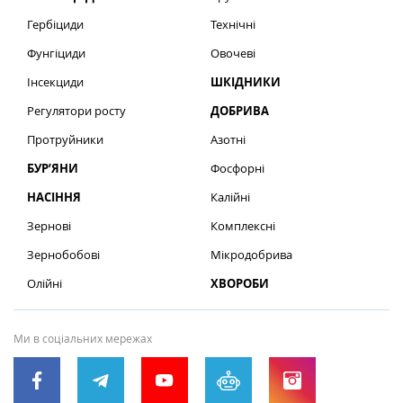
Гербіциди
Технічні
Фунгіциди
Овочеві
Інсекциди
ШКІДНИКИ
Регулятори росту
ДОБРИВА
Протруйники
Азотні
БУР’ЯНИ
Фосфорні
НАСІННЯ
Калійні
Зернові
Комплексні
Зернобобові
Мікродобрива
Олійні
ХВОРОБИ
Ми в соціальних мережах