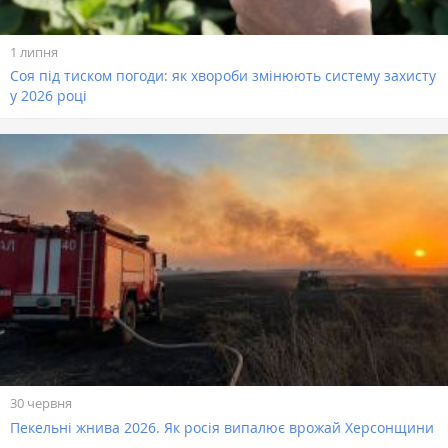
1 липня
Соя під тиском погоди: як хвороби змінюють систему захисту
у 2026 році
30 червня
Пекельні жнива 2026. Як росія випалює врожай Херсонщини