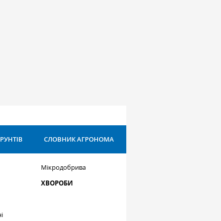
ҐРУНТІВ
СЛОВНИК АГРОНОМА
Мікродобрива
ХВОРОБИ
і