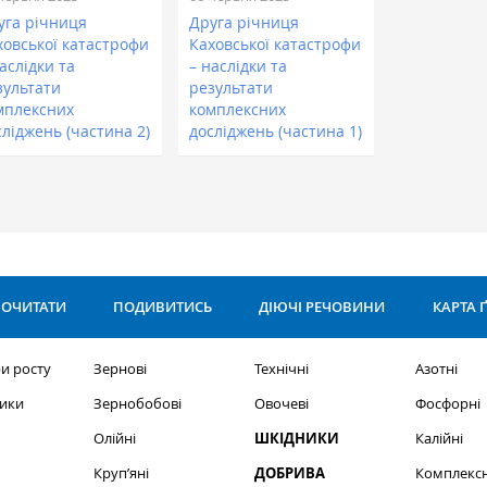
уга річниця
Друга річниця
ховської катастрофи
Каховської катастрофи
аслідки та
– наслідки та
зультати
результати
мплексних
комплексних
сліджень (частина 2)
досліджень (частина 1)
ОЧИТАТИ
ПОДИВИТИСЬ
ДІЮЧІ РЕЧОВИНИ
КАРТА 
и росту
Зернові
Технічні
Азотні
ики
Зернобобові
Овочеві
Фосфорні
Олійні
ШКІДНИКИ
Калійні
Круп’яні
ДОБРИВА
Комплексн