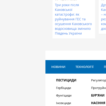
Три роки після
Др
Каховської
Ка
катастрофи: як
– н
руйнування ГЕС та
ре
осушення Каховського
ко
водосховища змінило
до
Південь України
НОВИНИ
ТЕХНОЛОГІЇ
П
ПЕСТИЦИДИ
Регулятор
Гербіциди
Протруйн
Фунгіциди
БУР’ЯНИ
Інсекциди
НАСІННЯ