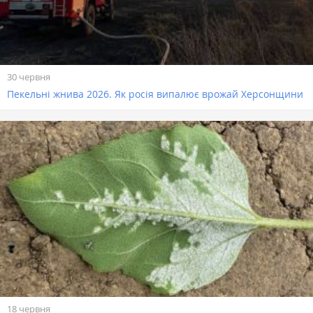
30 червня
Пекельні жнива 2026. Як росія випалює врожай Херсонщини
18 червня