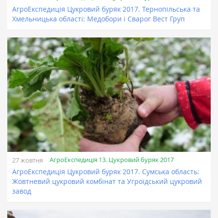
АгроЕкспедиція Цукровий буряк 2017. Тернопільська та
Хмельницька області: Медобори і Сварог Вест Груп
АгроЕкспедиція 13. Цукровий буряк 2017
27 жовтня
АгроЕкспедиція Цукровий буряк 2017. Сумська область:
Жовтневий цукровий комбінат та Угроїдський цукровий
завод