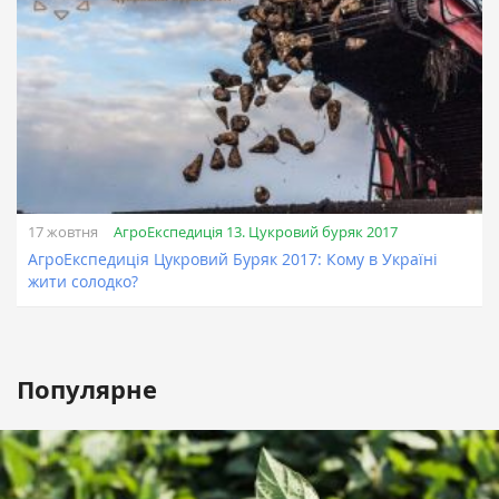
АгроЕкспедиція 13. Цукровий буряк 2017
17 жовтня
АгроЕкспедиція Цукровий Буряк 2017: Кому в Україні
жити солодко?
Популярне