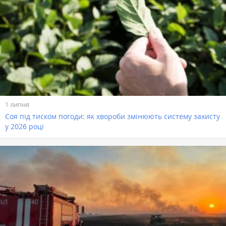
1 липня
Соя під тиском погоди: як хвороби змінюють систему захисту
у 2026 році