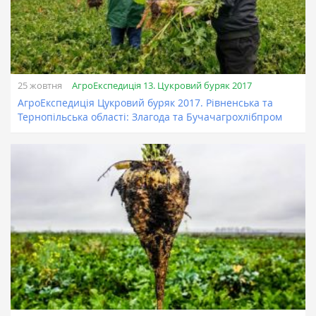
АгроЕкспедиція 13. Цукровий буряк 2017
25 жовтня
АгроЕкспедиція Цукровий буряк 2017. Рівненська та
Тернопільська області: Злагода та Бучачагрохлібпром