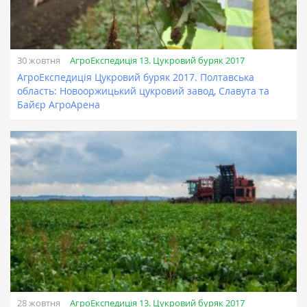
АгроЕкспедиція 13. Цукровий буряк 2017
30 жовтня
АгроЕкспедиція Цукровий буряк 2017. Полтавська
область: Новооржицький цукровий завод, Славута та
Байєр АгроАрена
АгроЕкспедиція 13. Цукровий буряк 2017
28 жовтня