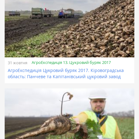
АгроЕкспедиція 13. Цукровий буряк 2017
31 жовтня
АгроЕкспедиція Цукровий буряк 2017. Кіровоградська
область: Панчеве та Капітанівський цукровий завод