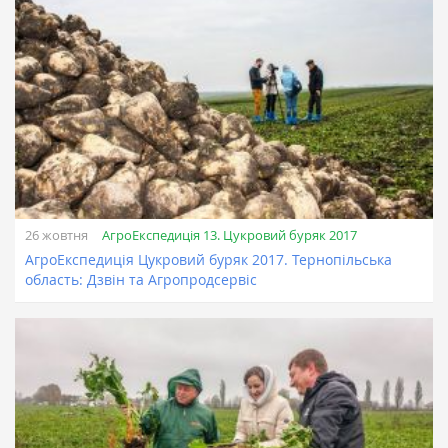
АгроЕкспедиція 13. Цукровий буряк 2017
26 жовтня
АгроЕкспедиція Цукровий буряк 2017. Тернопільська
область: Дзвін та Агропродсервіс