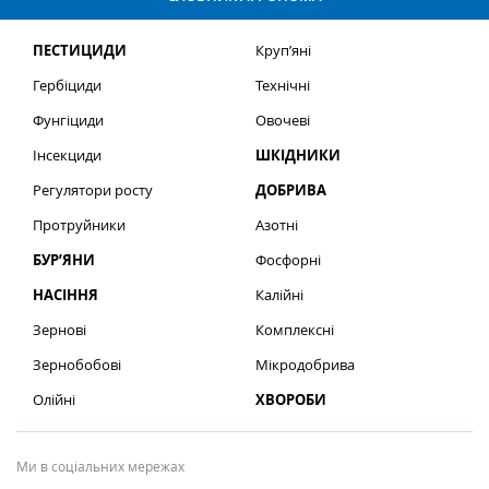
ПЕСТИЦИДИ
Круп’яні
Гербіциди
Технічні
Фунгіциди
Овочеві
Інсекциди
ШКІДНИКИ
Регулятори росту
ДОБРИВА
Протруйники
Азотні
БУР’ЯНИ
Фосфорні
НАСІННЯ
Калійні
Зернові
Комплексні
Зернобобові
Мікродобрива
Олійні
ХВОРОБИ
Ми в соціальних мережах