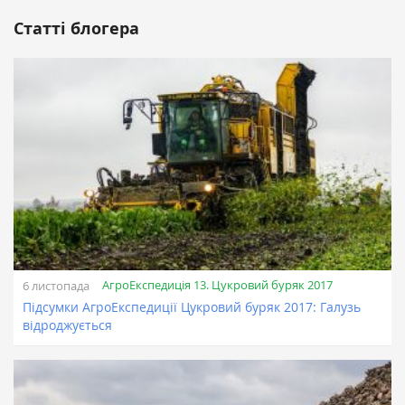
Статті блогера
АгроЕкспедиція 13. Цукровий буряк 2017
6 листопада
Підсумки АгроЕкспедиції Цукровий буряк 2017: Галузь
відроджується