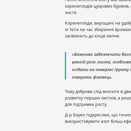
коренеплодів цукрових буряків, 
листя.
Коренеплоди, вирощені на удобр
кг N/га на час збирання врожаю
засвоюють до кінця липня.
«Важливо забезпечити дос
ранній ріст листя, особлив
осідати на поверхні ґрунту
говорить фахівець.
Тому добрива слід вносити в два
розвитку перших листків, а решт
для підтримки росту.
Д-р Боуен підкреслює, що точне
використовувати азот більш еф