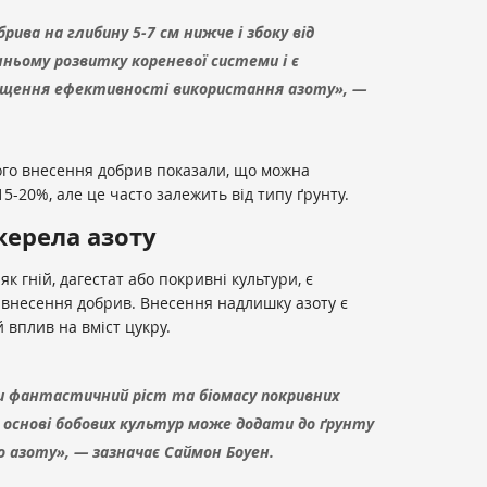
брива на глибину 5-7 см нижче і збоку від
ньому розвитку кореневої системи і є
ищення ефективності використання азоту», —
го внесення добрив показали, що можна
5-20%, але це часто залежить від типу ґрунту.
жерела азоту
як гній, дагестат або покривні культури, є
внесення добрив. Внесення надлишку азоту є
 вплив на вміст цукру.
ли фантастичний ріст та біомасу покривних
 основі бобових культур може додати до ґрунту
го азоту», — зазначає Саймон Боуен.