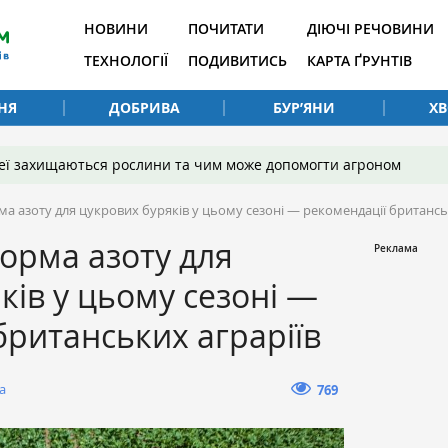
НОВИНИ
ПОЧИТАТИ
ДІЮЧІ РЕЧОВИНИ
ТЕХНОЛОГІЇ
ПОДИВИТИСЬ
КАРТА ҐРУНТІВ
НЯ
ДОБРИВА
БУР’ЯНИ
Х
 неї захищаються рослини та чим може допомогти агроном
 азоту для цукрових буряків у цьому сезоні — рекомендації британсь
орма азоту для
ків у цьому сезоні —
британських аграріїв
а
769