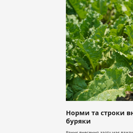
Норми та строки вн
буряки
Раннє внесення азоту має важл