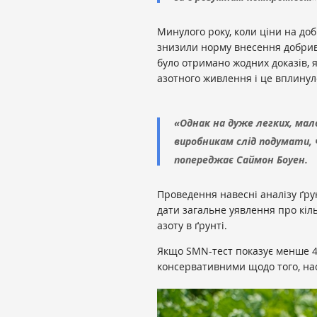
Минулого року, коли ціни на до
знизили норму внесення добрив на
було отримано жодних доказів, я
азотного живлення і це вплинул
«Однак на дуже легких, мал
виробникам слід подумати,
попереджає Саймон Боуен.
Проведення навесні аналізу ґру
дати загальне уявлення про кіл
азоту в ґрунті.
Якщо SMN-тест показує менше 40 
консервативними щодо того, на