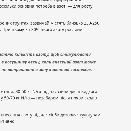
оскільки основна потреба в азоті — для росту
ених ґрунтах, зазвичай містять близько 230-250
. При цьому 75-80% цього азоту рослини
татню кількість азоту, щоб стимулювати
о в посушливу весну, коли внесений азот може
 і не потрапляти в зону кореневої системи», —
 етапи: 30-50 кг N/га під час сівби для швидкого
у 50-70 кг N/га — незабаром після появи сходів
 внесення азоту під час сівби дозволяє культурам
ективно.