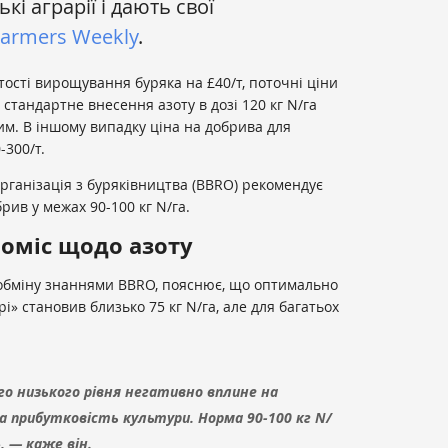
і аграрії і дають свої
Farmers Weekly
.
тості вирощування буряка на
£
40/т, поточні ціни
стандартне внесення азоту в дозі 120 кг N/га
им. В іншому випадку ціна на добрива для
-300/т.
рганізація з буряківництва (BBRO) рекомендує
ив у межах 90-100 кг N/га.
оміс щодо азоту
 обміну знаннями BBRO, пояснює, що оптимально
» становив близько 75 кг N/га, але для багатьох
о низького рівня негативно вплине на
 прибутковість культури. Норма 90-100 кг N/
, — каже він.