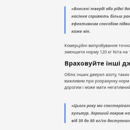
«Внесені тверді або рідкі до
насіння сприяють більш ран
ефективним способом підв
каже він.
Комерційні випробування точно
зменшити норму 120 кг N/га на 1
Враховуйте інші д
Облік інших джерел азоту, таких 
важливим при розрахунку норм 
дорогим і може мати негативний
«Цього року ми спостеріга
культур. Хороший покрив на
від 30 до 80 кг/га доступно