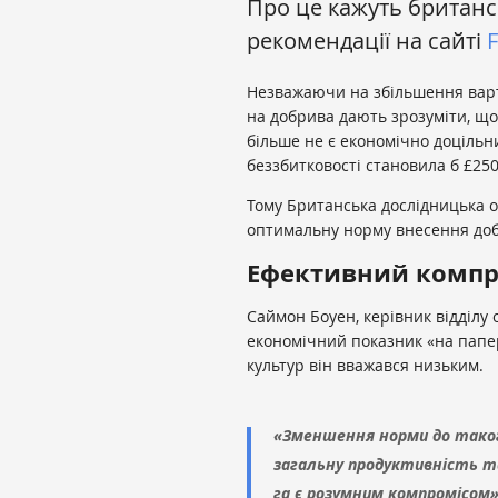
Про це кажуть британськ
рекомендації на сайті
Незважаючи на збільшення вар
на добрива дають зрозуміти, що 
більше не є економічно доцільн
беззбитковості становила б
£
250
Тому Британська дослідницька о
оптимальну норму внесення добр
Ефективний компр
Саймон Боуен, керівник відділу
економічний показник «на папері
культур він вважався низьким.
«Зменшення норми до таког
загальну продуктивність та
га є розумним компромісом»