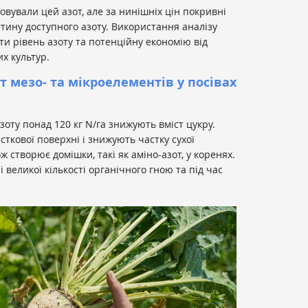
вували цей азот, але за нинішніх цін покривні
тину доступного азоту. Використання аналізу
и рівень азоту та потенційну економію від
х культур.
 мезо- та мікроелементів у посівах
оту понад 120 кг N/га знижують вміст цукру.
ткової поверхні і знижують частку сухої
 створює домішки, такі як аміно-азот, у коренях.
великої кількості органічного гною та під час