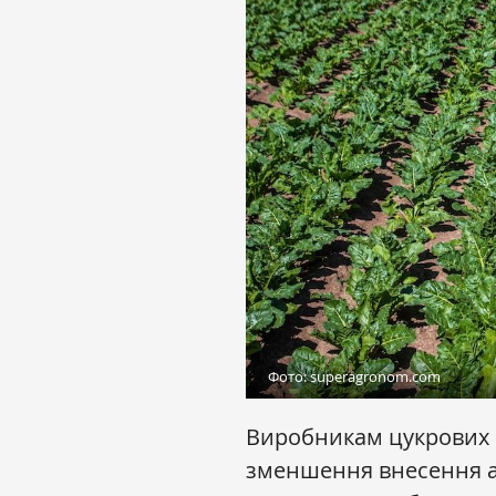
Фото: superagronom.com
Виробникам цукрових 
зменшення внесення аз