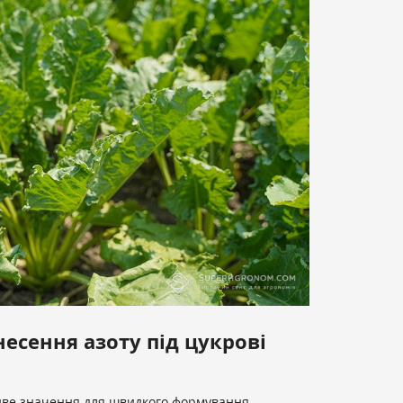
есення азоту під цукрові
иве значення для швидкого формування