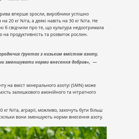
брива вперше зросли, виробники успішно
 20 кг N/га, а деякі навіть на 30 кг N/га. Не
кі б свідчили про те, що культура недоотримала
о на продуктивність та розвиток рослин.
ородючих ґрунтах з низьким вмістом азоту,
 чи зменшувати норми внесення добрив», —
нту на вміст мінерального азотуі (SMN) може
ькість залишкового амонійного та нітратного
кг N/га, аграрії, можливо, захочуть бути більш
скільки вони зменшують норми внесення азоту.