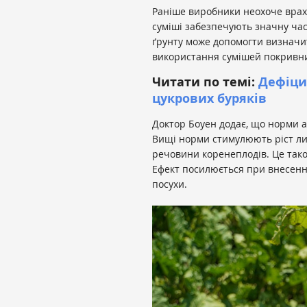
Раніше виробники неохоче врахо
суміші забезпечують значну час
ґрунту може допомогти визначит
використання сумішей покривни
Читати по темі:
Дефіцит
цукрових буряків
Доктор Боуен додає, що норми аз
Вищі норми стимулюють ріст лис
речовини коренеплодів. Це також
Ефект посилюється при внесенні 
посухи.