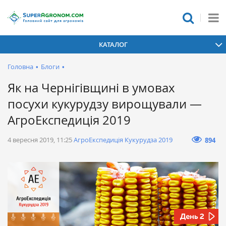
КАТАЛОГ
Головна
•
Блоги
•
Як на Чернігівщині в умовах
посухи кукурудзу вирощували —
АгроЕкспедиція 2019
4 вересня 2019, 11:25
АгроЕкспедиція Кукурудза 2019
894