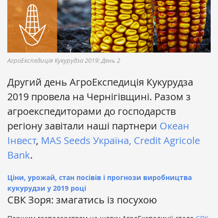
АгроЕкспедиція Кукурудза 2019: День 2
Другий день АгроЕкспедиція Кукурудза
2019 провела на Чернігівщині. Разом з
агроекспедиторами до господарств
регіону завітали наші партнери
Океан
Інвест
,
MAS Seeds Україна,
Credit Agricole
Bank
.
Ціни, урожай, стан посівів і прогнози виробництва
кукурудзи у 2019 році
СВК Зоря: змагатись із посухою