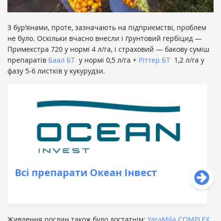
З бур’янами, проте, зазначають на підприємстві, проблем
не було. Оскільки вчасно внесли і ґрунтовий гербіцид —
Примекстра 720 у нормі 4 л/га, і страховий — бакову суміш
препаратів
Баал БТ
у нормі 0,5 л/га +
Ріттер БТ
1,2 л/га у
фазу 5-6 листків у кукурудзи.
Всі препарати Океан Інвест
Живлення рослин також було достатнім:
YaraMila COMPLEX