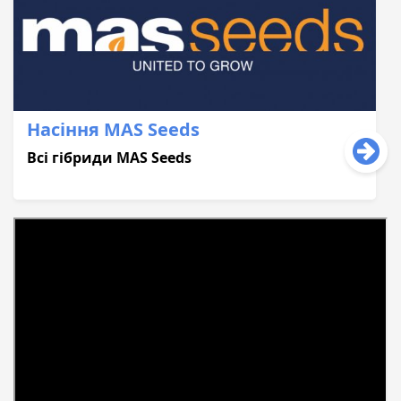
Насіння MAS Seeds
Всі гібриди MAS Seeds
«Для розкриття повного потенціалу гібридів як з
високим ФАО, так і з низьким, потрібно
застосовувати абсолютно всі етапи технології
вирощування. Це ґрунтові гербіциди, страхові,
фунгіциди та інсектициди. Ніякого із цих етапів
витісняти з технології, або економити на ньому,
небажано. Тому що це все призводить до певних