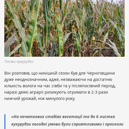
Посіви кукурудзи
Він розповів, що нинішній сезон був для Чернігівщини
дуже неоднозначним, адже, незважаючи на достатню
кількість вологи на час сівби та у післяпосівний період,
наразі деякі аграрії ризикують отримати в 2-3 рази
нижчий урожай, ніж минулого року.
«На початкових стадіях вегетації та до 6 листка
кукурудзи погодні умови були сприятливими і прогнози