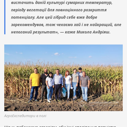
вистачить даній культурі сумарних температур,
періоду вегетації для повноцінного розкриття
потенціалу. Але цей гібрид себе вже добре
зарекомендував, тож чекаємо хай і не найкращий, але
непоганий результат», — каже Микола Андріяш.
АгроЕкспедитори в полі