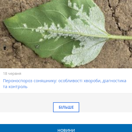
18 червня
Пероноспороз соняшнику: особливості хвороби, діагностика
та контроль
БІЛЬШЕ
НОВИНИ