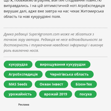
Що ж, побажаємо аграріям, аби їхні сподівання повністю
виправдались. І на цій оптимістичній ноті АгроЕкспедиція
вирушає далі, адже вже завтра на нас чекає Житомирська
область та нові кукурудзяні поля.
Думка редакції SuperAgronom.com може не збігатися з
точкою зору автора. Редакція не несе відповідальності за
достовірність і тлумачення наведеної інформації і виконує
роль виключно носія.
кукурудза
вирощування кукурудзи
АгроЕкспедиція
Чернігівська область
MAS Seeds
Океан Інвест
Бізон-Тех
урожайність
врожай 2019
посуха