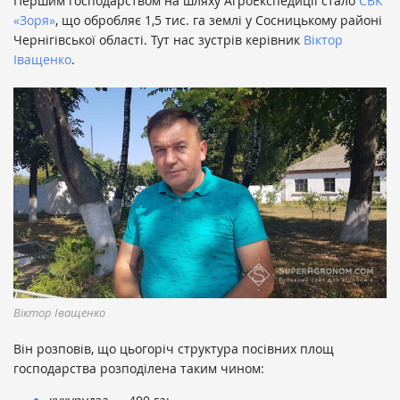
Першим господарством на шляху АгроЕкспедиції стало
СВК
«Зоря»
, що обробляє 1,5 тис. га землі у Сосницькому районі
Чернігівської області. Тут нас зустрів керівник
Віктор
Іващенко
.
Віктор Іващенко
Він розповів, що цьогоріч структура посівних площ
господарства розподілена таким чином: