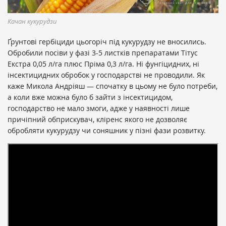
Качан кукурудзи
Ґрунтові гербіциди цьогоріч під кукурудзу не вносились.
Обробили посіви у фазі 3-5 листків препаратами Тітус
Екстра 0,05 л/га плюс Пріма 0,3 л/га. Ні фунгіцидних, ні
інсектицидних обробок у господарстві не проводили. Як
каже Микола Андріяш — спочатку в цьому не було потреби,
а коли вже можна було б зайти з інсектицидом,
господарство не мало змоги, адже у наявності лише
причіпний обприскувач, кліренс якого не дозволяє
обробляти кукурудзу чи соняшник у пізні фази розвитку.