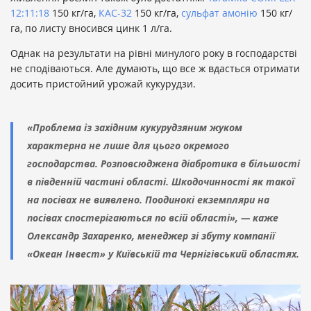
12:11:18
150 кг/га,
КАС-32
150 кг/га,
сульфат амонію
150 кг/
га, по листу вносився цинк 1 л/га.
Однак на результати на рівні минулого року в господарстві
не сподіваються. Але думають, що все ж вдасться отримати
досить пристойний урожай кукурудзи.
«Проблема із західним кукурудзяним жуком
характерна не лише для цього окремого
господарства. Розповсюджена діабротика в більшості
в південній частині області. Шкодочинності як такої
на посівах не виявлено. Поодинокі екземпляри на
посівах спостерігаються по всій області», — каже
Олександр Захаренко, менеджер зі збуту компанії
«Океан Інвест» у Київській та Чернігівський областях.