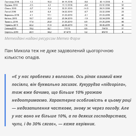
Метеодані надані ресурсом Метео Фарм
Пан Микола теж не дуже задоволений цьогорічною
кількістю опадів.
«Є у нас проблеми з вологою. Ось ріпак озимий вже
посіяли, він буквально засихає. Кукурудза «підгоріла»,
тож вже бачимо, що більше 10% урожаю
недоотримаємо. Характерна особливість в цьому році
— недозапилення часткове, знову ж через погоду. Але
у нас воно не більше 10%, а по деяких господарствах,
чули, і до 30% сягає», — каже керівник.