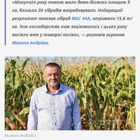
«Минулого року також мали демо-ділянки площею 9
га, близько 20 гібридів випробовували. Найкращий
результат показав гібрид
МАС 44А
, отримали 15,6 т/
га. Тож господарство ним зацікавилось і цього року
висіяло вже у товарні посіви», — розповів агроном
Микола Андріяш
.
Микола Андріяш