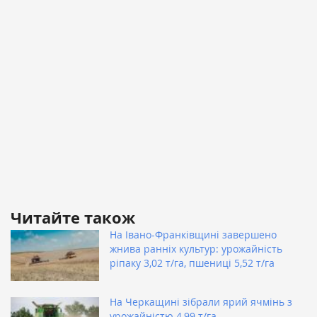
Читайте також
На Івано-Франківщині завершено
жнива ранніх культур: урожайність
ріпаку 3,02 т/га, пшениці 5,52 т/га
На Черкащині зібрали ярий ячмінь з
урожайністю 4,99 т/га