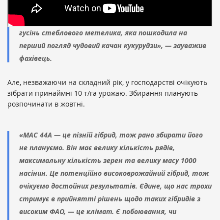
втрат врожаю. Незастосування інсектициду на даній
ділянці пряме підтвердження моїх слів: ми маємо
гусінь стеблового метелика, яка пошкодила на
перший погляд чудовий качан кукурудзи», — зауважив
фахівець.
Але, незважаючи на складний рік, у господарстві очікують
зібрати принаймні 10 т/га урожаю. Збирання планують
розпочинати в жовтні.
«МАС 44А — це пізній гібрид, тож рано збирати його
не плануємо. Він має велику кількість рядів,
максимальну кількість зерен та велику масу 1000
насінин. Це потенційно високоврожайний гібрид, тож
очікуємо достойних результатів. Єдине, що нас трохи
стримує в прийнятті рішень щодо таких гібридів з
високим ФАО, — це клімат. Є побоювання, чи