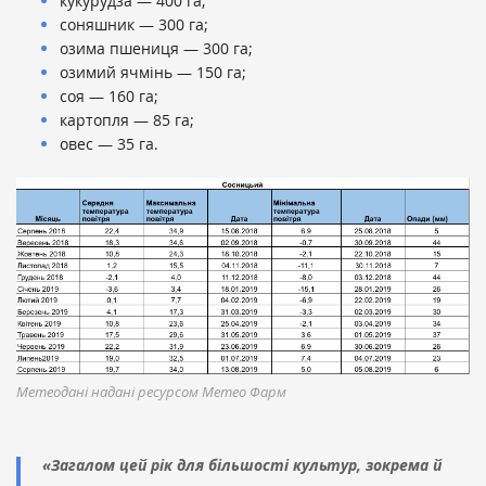
кукурудза — 400 га;
соняшник — 300 га;
озима пшениця — 300 га;
озимий ячмінь — 150 га;
соя — 160 га;
картопля — 85 га;
овес — 35 га.
Метеодані надані ресурсом Метео Фарм
«Загалом цей рік для більшості культур, зокрема й