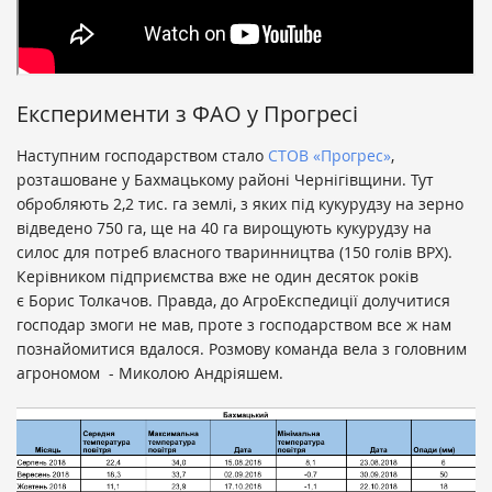
Експерименти з ФАО у Прогресі
Наступним господарством стало
СТОВ «Прогрес»
,
розташоване у Бахмацькому районі Чернігівщини. Тут
обробляють 2,2 тис. га землі, з яких під кукурудзу на зерно
відведено 750 га, ще на 40 га вирощують кукурудзу на
силос для потреб власного тваринництва (150 голів ВРХ).
Керівником підприємства вже не один десяток років
є Борис Толкачов. Правда, до АгроЕкспедиції долучитися
господар змоги не мав, проте з господарством все ж нам
познайомитися вдалося. Розмову команда вела з головним
агрономом - Миколою Андріяшем.