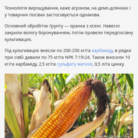
Технологія вирощування, каже агроном, на демо-ділянках і
у товарних посівах застосовується однакова.
Основний обробіток ґрунту — оранка з осені. Навесні
закрили вологу боронуванням, потім провели передпосівну
культивацію.
Під культивацію внесли по 200-250 кг/га
карбаміду
, в рядки
при сівбі давали по 75 кг/га NPK 7:19:24. Також вносили 10
кг/га карбаміду, 2,5 кг/га
сульфату магнію
, 0,5 л/га цинку.