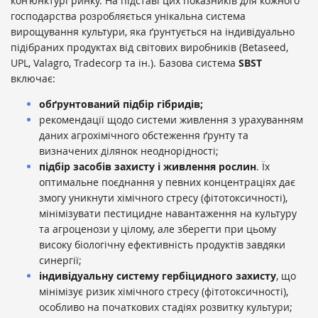
кон’юнктурі ринку. На підставі цих показників для кожного
господарства розробляється унікальна система
вирощування культури, яка ґрунтується на індивідуально
підібраних продуктах від світових виробників (Betaseed,
UPL, Valagro, Tradecorp та ін.). Базова система
SBST
включає:
обґрунтований підбір гібридів;
рекомендації щодо системи живлення
з урахуванням
даних агрохімічного обстеження ґрунту та
визначених ділянок неоднорідності;
підбір засобів захисту і живлення рослин
. Їх
оптимальне поєднання у певних концентраціях дає
змогу уникнути хімічного стресу (фітотоксичності),
мінімізувати пестицидне навантаження на культуру
та агроценози у цілому, але зберегти при цьому
високу біологічну ефективність продуктів завдяки
синергії;
індивідуальну
систему гербіцидного захисту
, що
мінімізує ризик хімічного стресу (фітотоксичності),
особливо на початкових стадіях розвитку культури;