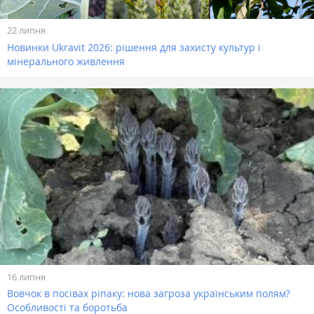
22 липня
Новинки Ukravit 2026: рішення для захисту культур і
мінерального живлення
16 липня
Вовчок в посівах ріпаку: нова загроза українським полям?
Особливості та боротьба