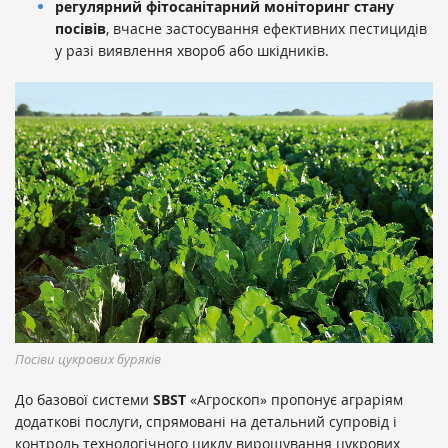
регулярний фітосанітарний моніторинг стану
посівів
, вчасне застосування ефективних пестицидів
у разі виявлення хвороб або шкідників.
Посіви цукрових буряків
До базової системи
SBST
«Агроскоп» пропонує аграріям
додаткові послуги, спрямовані на детальний супровід і
контроль технологічного циклу вирощування цукрових