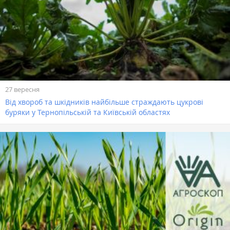
27 вересня
Від хвороб та шкідників найбільше страждають цукрові
буряки у Тернопільській та Київській областях