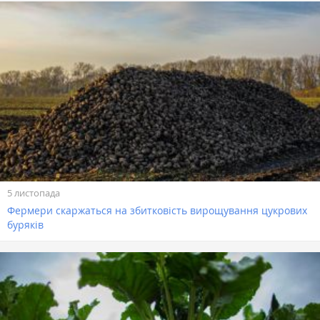
5 листопада
Фермери скаржаться на збитковість вирощування цукрових
буряків