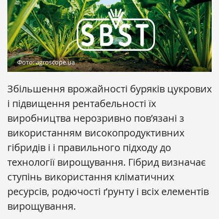
Фото: agroscope.ua
Збільшення врожайності буряків цукрових
і підвищення рентабельності їх
виробництва нерозривно пов’язані з
використанням високопродуктивних
гібридів і і правильного підходу до
технології вирощування. Гібрид визначає
ступінь використання кліматичних
ресурсів, родючості ґрунту і всіх елементів
вирощування.