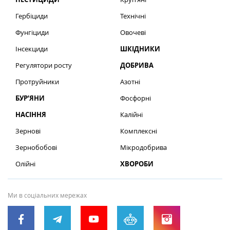
Гербіциди
Технічні
Фунгіциди
Овочеві
Інсекциди
ШКІДНИКИ
Регулятори росту
ДОБРИВА
Протруйники
Азотні
БУР’ЯНИ
Фосфорні
НАСІННЯ
Калійні
Зернові
Комплексні
Зернобобові
Мікродобрива
Олійні
ХВОРОБИ
Ми в соціальних мережах