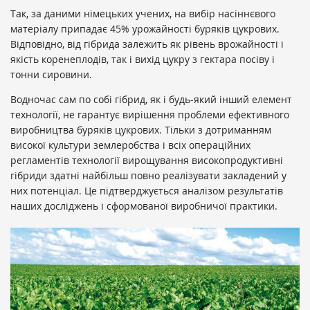
Так, за даними німецьких учених,
на вибір насіннєвого
матеріалу
припадає 45% урожайності буряків цукрових.
Відповідно, від гібрида залежить як рівень врожайності і
якість коренеплодів, так і вихід цукру з гектара посіву і
тонни сировини.
Водночас сам по собі гібрид, як і будь-який інший елемент
технології, не гарантує вирішення проблеми ефективного
виробництва буряків цукрових. Тільки з дотриманням
високої культури землеробства і всіх операційних
регламентів технології вирощування високопродуктивні
гібриди здатні найбільш повно реалізувати закладений у
них потенціал. Це підтверджується аналізом результатів
наших досліджень і сформованої виробничої практики.