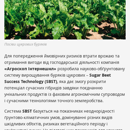
Посіви цукрових буряків
Для попередження ймовірних ризиків втрати врожаю та
отримання вигоди від господарської діяльності компанія
«Агроскоп Інтернешнл»
розробила науково-обґрунтовану
систему вирощування буряків цукрових –
Sugar Beet
Success Technology (SBST)
, яка дає змогу розкрити
потенціал сучасних гібридів завдяки поєднанню
унікальних продуктів із фаховим агрономічним супроводом
і сучасними технологіями точного землеробства.
Система
SBST
базується на показниках неоднорідності
ґрунтово-кліматичних умов, домінуванні різних видів
шкідливих об’єктів, ризиках вегетаційного періоду і