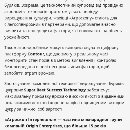
буряків. Зокрема, це технологічний супровід від провідних
агрономів-технологів протягом усього періоду
вирощування культури. Фахівці «Агроскопу» стають для
сільгоспвиробників партнерами, що допомагає вчасно
виявити та попередити фактори, які впливають на рівень
урожайності.
Також агровиробники можуть використовувати цифрову
платформу
Contour
, що дає змогу в реальному часі
моніторити стан посівів з метою виявлення і контролю
безпосередньо в полі несприятливих факторів, щоб
запобігти втраті врожаю.
Застосування комплексної технології вирощування буряків
цукрових
Sugar Beet Success Technology
забезпечує
максимальну прибавку врожаю високої якості з відмінними
показниками лежкості коренеплодів і підвищеним виходом
цукру за нижчої собівартості.
«Агроскоп Інтернешнл» — частина міжнародної групи
компаній
Origin
Enterprises
, що більше 15 років