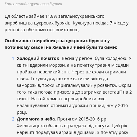
Коренеплоди цукрового буряка
Ця область займає 11,8% загальноукраїнського
виробництва цукрових буряків. Культура посідає 7 місце у
регіоні за обсягами посівних площ.
Особливості виробництва цукрових буряків у
поточному сезоні на Хмельниччині були такими:
Холодний початок
. Весна у регіоні була холодною. У
квітні вдарили морози, а на початку травня місцями
пройшов невеликий сніг. Через це сходи отримали
пізно. Ті культури, що вже встигли зійти до
заморозків, трохи «пригальмували» у розвитку. Окрім
того, така погода призвела до затримки вегетації на 2
тижні. На той момент агровиробники вже
налаштувалися отримати урожай гірший, ніж у 2016
році.
Допомога з неба
. Протягом 2015-2016 рр.
Хмельницька область страждала від посухи. Цей рік
нарешті порадував аграріїв дощами. З початку року