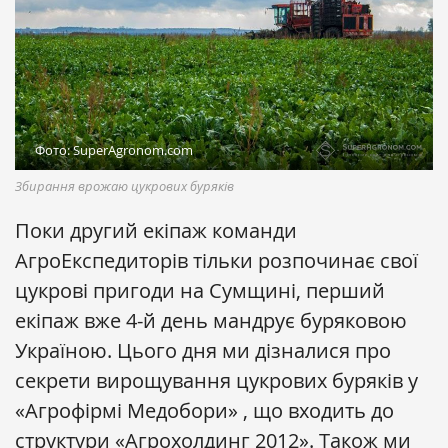
Фото: SuperAgronom.com
Збирання врожаю цукрових буряків
Поки другий екіпаж команди
АгроЕкспедиторів тільки розпочинає свої
цукрові пригоди на Сумщині, перший
екіпаж вже 4-й день мандрує буряковою
Україною. Цього дня ми дізналися про
секрети вирощування цукрових буряків у
«Агрофірмі Медобори» , що входить до
структури «Агрохолдинг 2012». Також ми