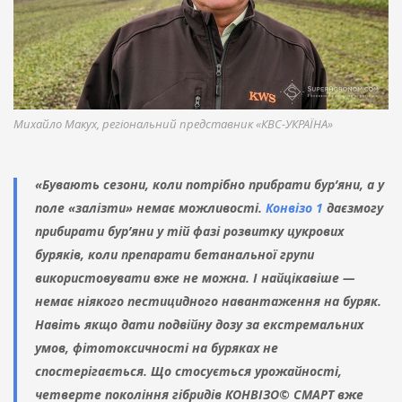
Михайло Макух, регіональний представник «КВС-УКРАЇНА»
«Бувають сезони, коли потрібно прибрати бур’яни, а у
поле «залізти» немає можливості.
Конвізо 1
даєзмогу
прибирати бур’яни у тій фазі розвитку цукрових
буряків, коли препарати бетанальної групи
використовувати вже не можна. І найцікавіше —
немає ніякого пестицидного навантаження на буряк.
Навіть якщо дати подвійну дозу за екстремальних
умов, фітотоксичності на буряках не
спостерігається. Що стосується урожайності,
четверте покоління гібридів КОНВІЗО© СМАРТ вже