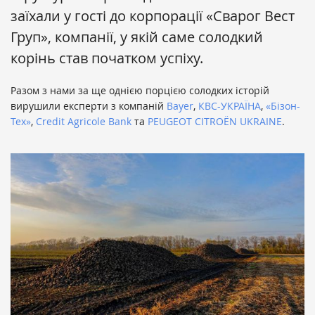
заїхали у гості до корпорації «Сварог Вест
Груп», компанії, у якій саме солодкий
корінь став початком успіху.
Разом з нами за ще однією порцією солодких історій
вирушили експерти з компаній
Bayer
,
КВС-УКРАЇНА
,
«Бізон-
Тех»
,
Credit Agricole Bank
та
PEUGEOT CITROЁN UKRAINE
.