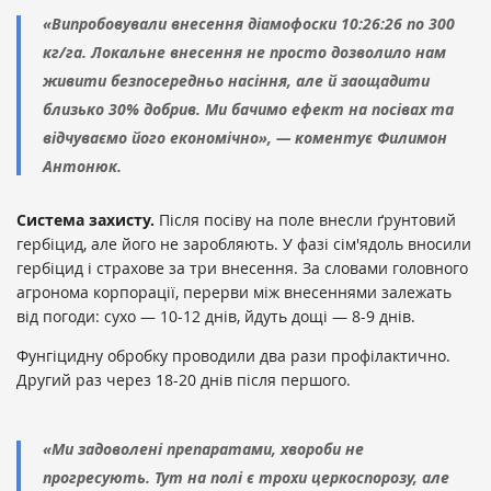
«Випробовували внесення діамофоски 10:26:26 по 300
кг/га. Локальне внесення не просто дозволило нам
живити безпосередньо насіння, але й заощадити
близько 30% добрив. Ми бачимо ефект на посівах та
відчуваємо його економічно», — коментує Филимон
Антонюк.
Система захисту.
Після посіву на поле внесли ґрунтовий
гербіцид, але його не заробляють. У фазі сім'ядоль вносили
гербіцид і страхове за три внесення. За словами головного
агронома корпорації, перерви між внесеннями залежать
від погоди: сухо — 10-12 днів, йдуть дощі — 8-9 днів.
Фунгіцидну обробку проводили два рази профілактично.
Другий раз через 18-20 днів після першого.
«Ми задоволені препаратами, хвороби не
прогресують. Тут на полі є трохи церкоспорозу, але