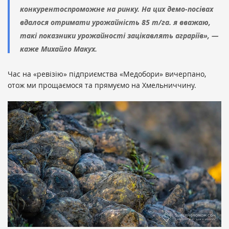
конкурентоспроможне на ринку. На цих демо-посівах
вдалося отримати урожайність 85 т/га. я вважаю,
такі показники урожайності зацікавлять аграріїв», —
каже Михайло Макух.
Час на «ревізію» підприємства «Медобори» вичерпано,
отож ми прощаємося та прямуємо на Хмельниччину.