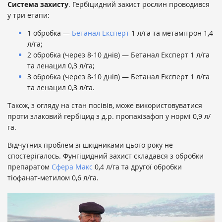
Система захисту
. Гербіцидний захист рослин проводився
у три етапи:
1 обробка —
Бетанал Експерт
1 л/га та метамітрон 1,4
л/га;
2 обробка (через 8-10 днів) — Бетанал Експерт 1 л/га
та ленацил 0,3 л/га;
3 обробка (через 8-10 днів) — Бетанал Експерт 1 л/га
та ленацил 0,3 л/га.
Також, з огляду на стан посівів, може використовуватися
проти злаковий гербіцид з д.р. пропахізафоп у нормі 0,9 л/
га.
Відчутних проблем зі шкідниками цього року не
спостерігалось. Фунгіцидний захист складався з обробки
препаратом
Сфера Макс
0,4 л/га та другої обробки
тіофанат-метилом 0,6 л/га.