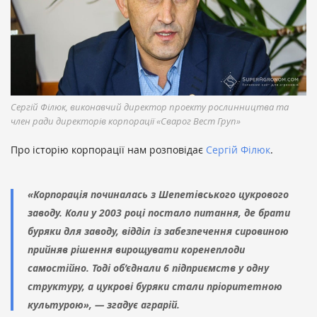
Сергій Філюк, виконавчий директор проекту рослинництва та
член ради директорів корпорації «Сварог Вест Груп»
Про історію корпорації нам розповідає
Сергій Філюк
.
«Корпорація починалась з Шепетівського цукрового
заводу. Коли у 2003 році постало питання, де брати
буряки для заводу, відділ із забезпечення сировиною
прийняв рішення вирощувати коренеплоди
самостійно. Тоді об’єднали 6 підприємств у одну
структуру, а цукрові буряки стали пріоритетною
культурою», — згадує аграрій.