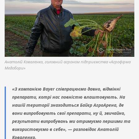
Анатолій Коваленко, головний агроном підприємства «Агрофірма
Медобори»
«З компанією Bayer співпрацюємо давно, відмінні
препарати, котрі нас повністю влаштовують. На
нашій території знаходиться Байєр АгроАрена, де
вони випробовують свої препарати, ну й, звичайно,
результати випробувань ми отримуємо першими та
використовуємо в себе», — розповідає Анатолій
Коваленко.