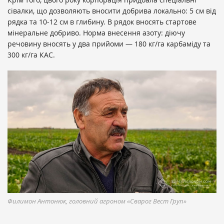
сівалки, що дозволяють вносити добрива локально: 5 см від
рядка та 10-12 см в глибину. В рядок вносять стартове
мінеральне добриво. Норма внесення азоту: діючу
речовину вносять у два прийоми — 180 кг/га карбаміду та
300 кг/га КАС.
Филимон Антонюк, головний агроном «Сварог Вест Груп»