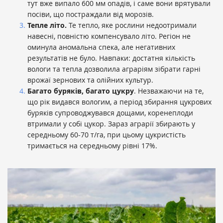
тут вже випало 600 мм опадів, і саме вони врятували
посіви, що постраждали від морозів.
Тепле літо.
Те тепло, яке рослини недоотримали
навесні, повністю компенсувало літо. Регіон не
оминула аномальна спека, але негативних
результатів не було. Навпаки: достатня кількість
вологи та тепла дозволила аграріям зібрати гарні
врожаї зернових та олійних культур.
Багато буряків, багато цукру
. Незважаючи на те,
що рік видався вологим, а період збирання цукрових
буряків супроводжувався дощами, коренеплоди
втримали у собі цукор. Зараз аграрії збирають у
середньому 60-70 т/га, при цьому цукристість
тримається на середньому рівні 17%.