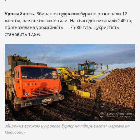
Урожайність
. Збирання цукрових буряків розпочали 12
жовтня, але ще не закінчили. На сьогодні викопали 240 га,
прогнозована урожайність — 75-80 т/га. Цукристість
становить 17,8%.
Збирання врожаю цукрового буряку на підприємстві «Агрофірма
Медобори»