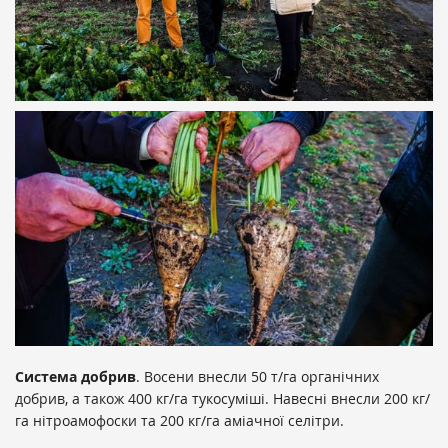
Система добрив
. Восени внесли 50 т/га органічних
добрив, а також 400 кг/га тукосуміші. Навесні внесли 200 кг/
га нітроамофоски та 200 кг/га аміачної селітри.