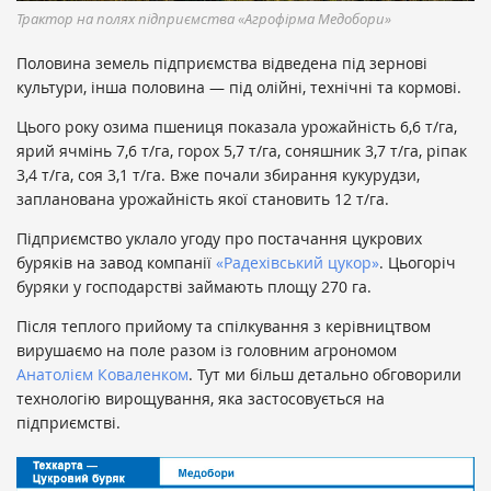
Трактор на полях підприємства «Агрофірма Медобори»
Половина земель підприємства відведена під зернові
культури, інша половина — під олійні, технічні та кормові.
Цього року озима пшениця показала урожайність 6,6 т/га,
ярий ячмінь 7,6 т/га, горох 5,7 т/га, соняшник 3,7 т/га, ріпак
3,4 т/га, соя 3,1 т/га. Вже почали збирання кукурудзи,
запланована урожайність якої становить 12 т/га.
Підприємство уклало угоду про постачання цукрових
буряків на завод компанії
«Радехівський цукор»
. Цьогоріч
буряки у господарстві займають площу 270 га.
Після теплого прийому та спілкування з керівництвом
вирушаємо на поле разом із головним агрономом
Анатолієм Коваленком
. Тут ми більш детально обговорили
технологію вирощування, яка застосовується на
підприємстві.