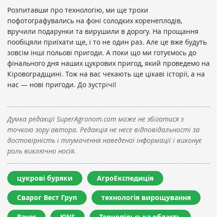
Розпитавши про технологію, ми ще трохи
пофотографувались на фоні солодких коренеплодів,
вручили подарунки та вирушили в дорогу. На прощання
пообіцяли приїхати ще, і то не один раз. Але це вже будуть
зовсім інші польові пригоди. А поки що ми готуємось до
фінального дня наших цукрових пригод, який проведемо на
Кіровоградщині. Тож на вас чекають ще цікаві історії, а на
нас — нові пригоди. До зустрічі!
Думка редакції SuperAgronom.com може не збігатися з
точкою зору автора. Редакція не несе відповідальності за
достовірність і тлумачення наведеної інформації і виконує
роль виключно носія.
цукрові буряки
АгроЕкспедиція
Сварог Вест Груп
технологія вирощування
Bayer
KWS
Тернопільська область