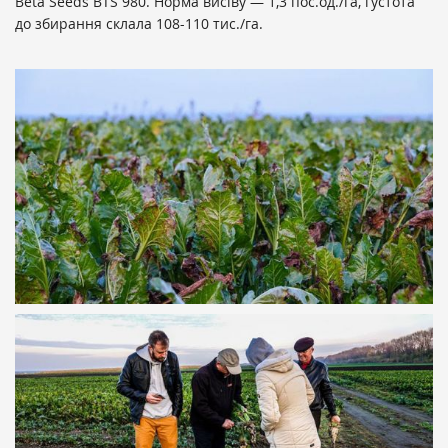
Beta Seeds BTS 980. Норма висіву — 1,3 пос.од./га, густота
до збирання склала 108-110 тис./га.