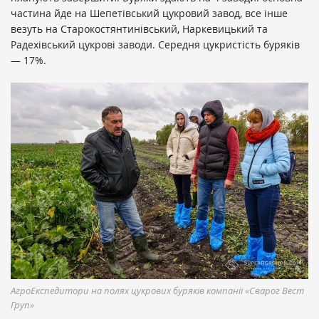
частина йде на Шепетівський цукровий завод, все інше
везуть на Старокостянтинівський, Наркевицький та
Радехівський цукрові заводи. Середня цукристість буряків
— 17%.
АгроЕкспедитори на полях цукрових буряків компанії «Сварог Вест
Груп»