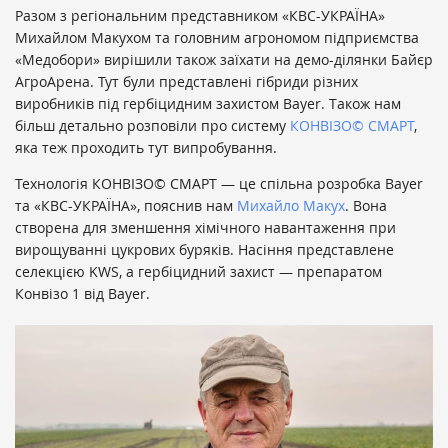
Разом з регіональним представником «КВС-УКРАЇНА»
Михайлом Макухом та головним агрономом підприємства
«Медобори» вирішили також заїхати на демо-ділянки Байєр
АгроАрена. Тут були представлені гібриди різних
виробників під гербіцидним захистом Bayer. Також нам
більш детально розповіли про систему
КОНВІЗО© СМАРТ
,
яка теж проходить тут випробування.
Технологія КОНВІЗО© СМАРТ — це спільна розробка Bayer
та «КВС-УКРАЇНА», пояснив нам
Михайло Макух
. Вона
створена для зменшення хімічного навантаження при
вирощуванні цукрових буряків. Насіння представлене
селекцією KWS, а гербіцидний захист — препаратом
Конвізо 1 від Bayer.