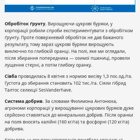
Обробіток ґрунту
. Вирощуючи цукрові буряки, у
корпорації робили спроби експериментувати з обробітком
ґрунту. Проте поверхневий обробіток не дав бажаного
результату, тому зараз цукрові буряки вирощують
виключно по глибокій оранці. На полі, яке ми оглядали,
після збирання попередника — озимої пшениці, провели
лущення стерні, а потім глибоку оранку.
Сівба
проводилась 8 квітня з нормою висіву 1,3 пос.од./га.
Густота до збирання становить 102 тис./га. Сіяли гібрид
Талтос селекції SesVanderhave.
Система добрив
. За словами Филимона Антонюка,
агрономи корпорації у вирощуванні цукрових буряків дуже
серйозно ставляться до мінеральних добрив. Після оранки
на поля вносять калійні (160 кг/га) та фосфорні (120 кг/га)
добрива.
Крім того, цього року корпорація придбала спеціальні