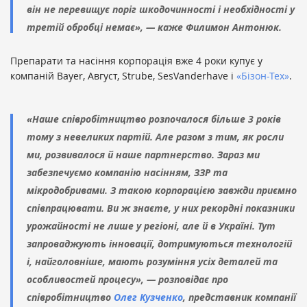
він не перевищує поріг шкодочинності і необхідності у
третій обробці немає», — каже Филимон Антонюк.
Препарати та насіння корпорація вже 4 роки купує у
компаній Bayer, Август, Strube, SesVanderhave і
«Бізон-Тех»
.
«Наше співробітництво розпочалося більше 3 років
тому з невеликих партій. Але разом з тим, як росли
ми, розвивалося й наше партнерство. Зараз ми
забезпечуємо компанію насінням, ЗЗР та
мікродобривами. З такою корпорацією завжди приємно
співпрацювати. Ви ж знаєте, у них рекордні показники
урожайності не лише у регіоні, але й в Україні. Тут
запроваджують інновації, дотримуються технологій
і, найголовніше, мають розуміння усіх деталей та
особливостей процесу», — розповідає про
співробітництво
Олег Кузченко
, представник компанії