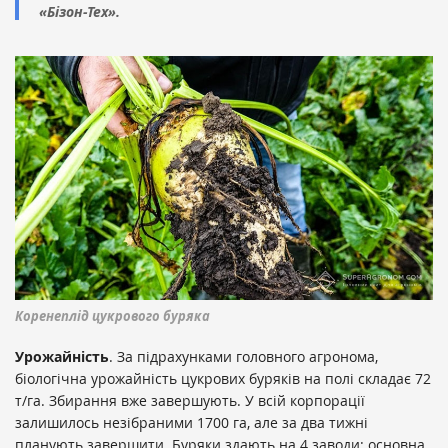
«Бізон-Тех».
Коренеплід цукрового буряка
Урожайність
. За підрахунками головного агронома,
біологічна урожайність цукрових буряків на полі складає 72
т/га. Збирання вже завершують. У всій корпорації
залишилось незібраними 1700 га, але за два тижні
планують завершити. Буряки здають на 4 заводи: основна