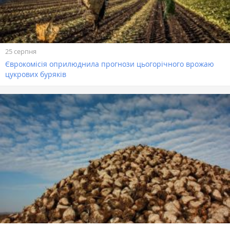
25 серпня
Єврокомісія оприлюднила прогнози цьогорічного врожаю
цукрових буряків