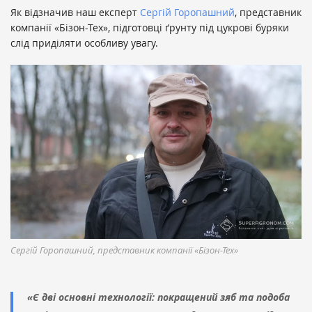
Як відзначив наш експерт
Сергій Горопашний
, представник
компанії «Бізон-Тех», підготовці ґрунту під цукрові буряки
слід приділяти особливу увагу.
Сергій Горопашний, представник компанії «Бізон-Тех»
«Є дві основні технології: покращений зяб та подоба