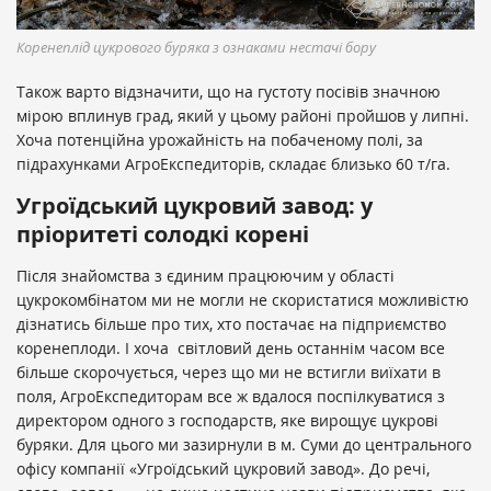
Коренеплід цукрового буряка з ознаками нестачі бору
Також варто відзначити, що на густоту посівів значною
мірою вплинув град, який у цьому районі пройшов у липні.
Хоча потенційна урожайність на побаченому полі, за
підрахунками АгроЕкспедиторів, складає близько 60 т/га.
Угроїдський цукровий завод: у
пріоритеті солодкі корені
Після знайомства з єдиним працюючим у області
цукрокомбінатом ми не могли не скористатися можливістю
дізнатись більше про тих, хто постачає на підприємство
коренеплоди. І хоча світловий день останнім часом все
більше скорочується, через що ми не встигли виїхати в
поля, АгроЕкспедиторам все ж вдалося поспілкуватися з
директором одного з господарств, яке вирощує цукрові
буряки. Для цього ми зазирнули в м. Суми до центрального
офісу компанії «Угроїдський цукровий завод». До речі,