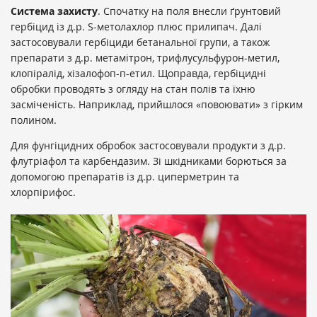
Система захисту
. Спочатку на поля внесли ґрунтовий
гербіцид із д.р. S-метолахлор плюс прилипач. Далі
застосовували гербіциди бетанальної групи, а також
препарати з д.р. метамітрон, трифлусульфурон-метил,
клопіралід, хізалофоп-п-етил. Щоправда, гербіцидні
обробки проводять з огляду на стан полів та їхню
засміченість. Наприклад, прийшлося «повоювати» з гірким
полином.
Для фунгіцидних обробок застосовували продукти з д.р.
флутріафол та карбендазим. Зі шкідниками борються за
допомогою препаратів із д.р. циперметрин та
хлорпірифос.