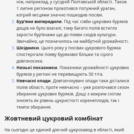
ніж, наприклад, у сусідній Полтавській області. Також
1 липня регіоном прокотився потужний ураган,
котрий місцями значно пошкодив посіви.
Бур’яни випередили
. Під час сівби цукрових буряків
дощів не було взагалі, тому багато полів встигло
зарости бур’янами ще до появи сходів культури.
Звичайно, це позначилось на майбутній урожайності.
Шкідники
. Цього року у посівах цукрового буряка
спостерігали появу бурякової блішки та сірого
довгоносика.
Низькі показники
. Показники урожайності цукрових
буряків у регіоні не перевищують 50 т/га.
Невчасні опади
. Довгоочікувані опади таки дісталися
полів області, проте невчасно – уже розпочався сезон
збирання цукрових буряків. Дощі з мокрим снігом
знизять як рівень цукристості коренеплодів, так і
темпи збирання.
Жовтневий цукровий комбінат
На сьогодні це єдиний діючий цукрозавод в області, який