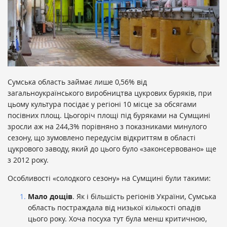
Сумська область займає лише 0,56% від
загальноукраїнського виробництва цукрових буряків, при
цьому культура посідає у регіоні 10 місце за обсягами
посівних площ. Цьогоріч площі під буряками на Сумщині
зросли аж на 244,3% порівняно з показниками минулого
сезону, що зумовлено передусім відкриттям в області
цукрового заводу, який до цього було «законсервовано» ще
з 2012 року.
Особливості «солодкого сезону» на Сумщині були такими:
Мало дощів
. Як і більшість регіонів України, Сумська
область постраждала від низької кількості опадів
цього року. Хоча посуха тут була менш критичною,