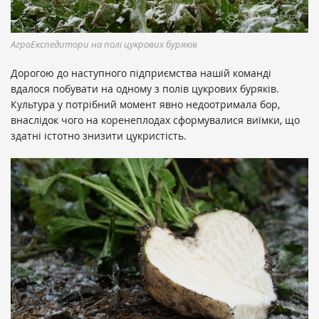
АгроЕкспедитори на полі цукрових буряків
Дорогою до наступного підприємства нашій команді
вдалося побувати на одному з полів цукрових буряків.
Культура у потрібний момент явно недоотримала бор,
внаслідок чого на коренеплодах сформувалися виїмки, що
здатні істотно знизити цукристість.