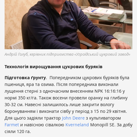
Андрій Голуб, керівник підприємства «Угроїдський цукровий завод»
Технологія вирощування цукрових буряків
Підготовка ґрунту
. Попередником цукрових буряків була
пшениця, яра та озима. Після попередника виконали
лущення стерні з одночасним внесенням NPK 16:16:16 у
нормі 350 кг/га. Також восени провели оранку на глибину
30-32 см. Навесні залишилось лише закрити вологу
боронуванням і виконати сівбу у період з 15 по 29 квітня.
Для цього задіяли трактор
John Deere
з культиватором
Farmet
и навісною сівалкою
Kverneland
Monopill SE. За добу
сіяли 120 га.