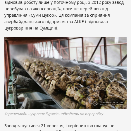
відновив роботу лише у поточному році. З 2012 року завод
перебував на «консервації», поки не перейшов під
управління «Суми Цукор». Ця компанія за сприяння
азербайджанського підприємства ALKE і відновила
цукроваріння на Сумщині.
Коренеплоди цукрових буряків надходять на переробку
Завод запустився 21 вересня, і керівництво планує не