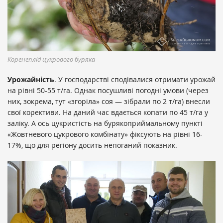
Коренеплід цукрового буряка
Урожайність
. У господарстві сподівалися отримати урожай
на рівні 50-55 т/га. Однак посушливі погодні умови (через
них, зокрема, тут «згоріла» соя — зібрали по 2 т/га) внесли
свої корективи. На даний час вдається копати по 45 т/га у
заліку. А ось цукристість на бурякоприймальному пункті
«Жовтневого цукрового комбінату» фіксують на рівні 16-
17%, що для регіону досить непоганий показник.