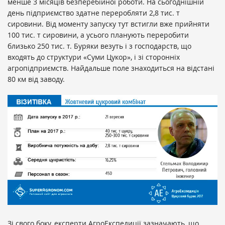
менше 3 місяців безперебійної роботи. На сьогоднішній
день підприємство здатне переробляти 2,8 тис. т
сировини. Від моменту запуску тут встигли вже прийняти
100 тис. т сировини, а усього планують переробити
близько 250 тис. т. Буряки везуть і з господарств, що
входять до структури «Суми Цукор», і зі сторонніх
агропідприємств. Найдальше поле знаходиться на відстані
80 км від заводу.
Зі свого боку, експерти АгроЕкспедиції зазначають, що