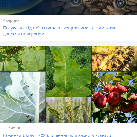
4 серпня
Посуха: як від неї захищаються рослини та чим може
допомогти агроном
22 липня
Новинки Ukravit 2026: рішення для захисту культур і