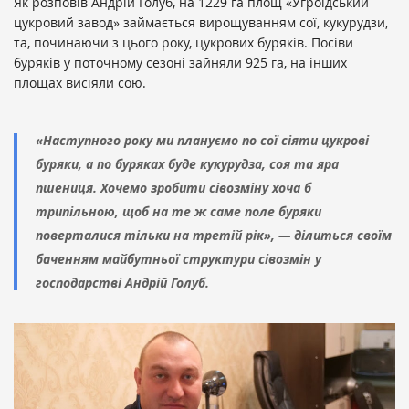
Як розповів Андрій Голуб, на 1229 га площ «Угроїдський
цукровий завод» займається вирощуванням сої, кукурудзи,
та, починаючи з цього року, цукрових буряків. Посіви
буряків у поточному сезоні зайняли 925 га, на інших
площах висіяли сою.
«Наступного року ми плануємо по сої сіяти цукрові
буряки, а по буряках буде кукурудза, соя та яра
пшениця. Хочемо зробити сівозміну хоча б
трипільною, щоб на те ж саме поле буряки
поверталися тільки на третій рік», — ділиться своїм
баченням майбутньої структури сівозмін у
господарстві Андрій Голуб.