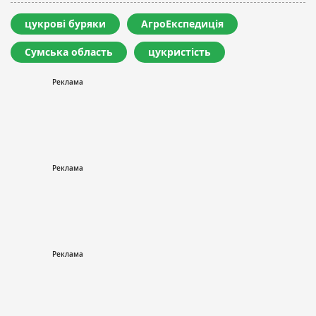
цукрові буряки
АгроЕкспедиція
Сумська область
цукристість