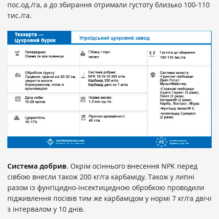
пос.од./га, а до збирання отримали густоту близько 100-110
тис./га.
Система добрив
. Окрім осіннього внесення NPK перед
сівбою внесли також 200 кг/га карбаміду. Також у липні
разом із фунгіцидно-інсектицидною обробкою проводили
підживлення посівів тим же карбамідом у нормі 7 кг/га двічі
з інтервалом у 10 днів.