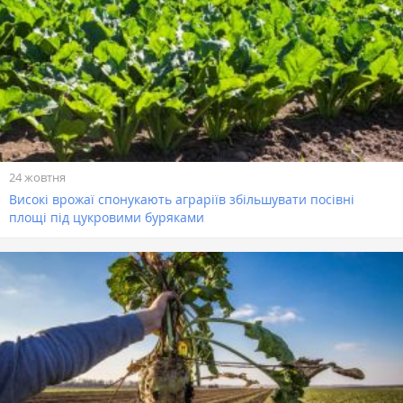
24 жовтня
Високі врожаї спонукають аграріїв збільшувати посівні
площі під цукровими буряками