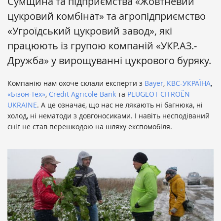
Сумщина та підприємства «Жовтневий
цукровий комбінат» та агропідприємство
«Угроїдський цукровий завод», які
працюють із групою компаній «УКР.АЗ.-
Дружба» у вирощуванні цукрового буряку.
Компанію нам охоче склали експерти з
Bayer
,
КВС-УКРАЇНА
,
«Бізон-Тех»
,
Credit Agricole Bank
та
PEUGEOT CITROЁN
UKRAINE
. А це означає, що нас не лякають ні багнюка, ні
холод, ні нематоди з довгоносиками. І навіть несподіваний
сніг не став перешкодою на шляху експомобіля.