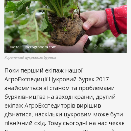
Фото: SuperAgronom.com
Коренеплід цукрового буряка
Поки перший екіпаж нашої
АгроЕкспедиції Цукровий буряк 2017
знайомиться зі станом та проблемами
буряківництва на заході країни, другий
екіпаж АгроЕкспедиторів вирішив
дізнатися, наскільки цукровим може бути
північний схід. Тому сьогодні на нас чекає