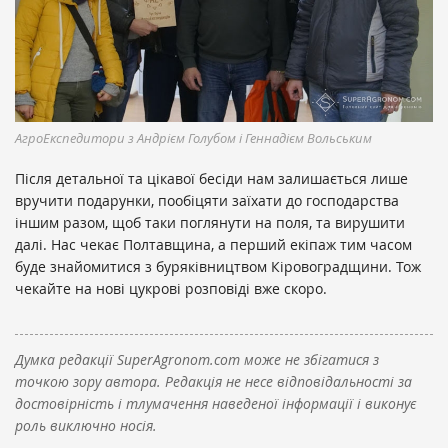
АгроЕкспедитори з Андрієм Голубом і Геннадієм Вольським
Після детальної та цікавої бесіди нам залишається лише
вручити подарунки, пообіцяти заїхати до господарства
іншим разом, щоб таки поглянути на поля, та вирушити
далі. Нас чекає Полтавщина, а перший екіпаж тим часом
буде знайомитися з буряківництвом Кіровоградщини. Тож
чекайте на нові цукрові розповіді вже скоро.
Думка редакції SuperAgronom.com може не збігатися з
точкою зору автора. Редакція не несе відповідальності за
достовірність і тлумачення наведеної інформації і виконує
роль виключно носія.