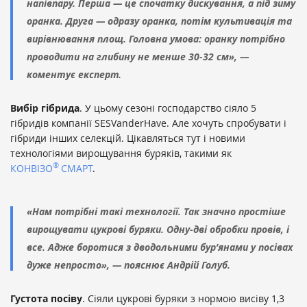
напівпару. Перша — це спочатку дискування, а під зиму
оранка. Друга — одразу оранка, потім культивація та
вирівнювання площ. Головна умова: оранку потрібно
проводити на глибину не менше 30-32 см», —
коментує експерт.
Вибір гібрида
. У цьому сезоні господарство сіяло 5
гібридів компанії SESVanderHave. Але хочуть спробувати і
гібриди інших селекцій. Цікавляться тут і новими
технологіями вирощування буряків, такими як
®
КОНВІЗО
СМАРТ
.
«Нам потрібні такі технології. Так значно простіше
вирощувати цукрові буряки. Одну-дві обробки провів, і
все. Адже боротися з дводольними бур’янами у посівах
дуже непросто», — пояснює Андрій Голуб.
Густота посіву
. Сіяли цукрові буряки з нормою висіву 1,3