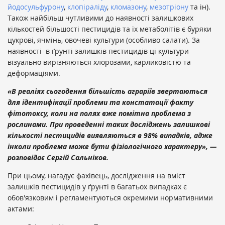
йодосульфурону
,
клопіраліду
,
кломазону
,
мезотріону
та ін).
Також найбільш чутливими до наявності залишкових
кількостей більшості пестицидів та їх метаболітів є буряки
цукрові, ячмінь, овочеві культури (особливо салати). За
наявності в ґрунті залишків пестицидів ці культури
візуально вирізняються хлорозами, карликовістю та
деформаціями.
«В реаліях сьогодення більшість аграріїв звертаються
для ідентифікації проблеми та констатації факту
фітотоксу, коли на полях вже помітна проблема з
рослинами. При проведенні таких досліджень залишкові
кількості пестицидів виявляються в 98% випадків, адже
інколи проблема може бути фізіологічного характеру», —
розповідає Сергій Сальніков.
При цьому, нагадує фахівець, дослідження на вміст
залишків пестицидів у ґрунті в багатьох випадках є
обов'язковим і регламентуються окремими нормативними
актами: