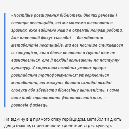
«Постійне розширення бібліотеки діючих речовин і
спектра пестицидів, які ми можемо визначати в
зразках, вже виділено нами в окремий напрям роботи.
Але ключовий фокус сьогодні — дослідження
метаболітів пестицидів. Ми все частіше стикаємося
із ситуацією, коли діюча речовина в ґрунті вже не
визначається, але її похідні впливають на наступну
культуру. У стресових погодних умовах процес
розкладання трансформується: утворюються
метаболіти, які можуть давати складні похідні
сполуки або зберігати біологічну активність. І саме
вони іноді спричиняють фітотоксичність», —
розповів фахівець.
На відміну від прямого опіку гербіцидом, метаболіти діють
дещо інакше, спричиняючи хронічний стрес культур: