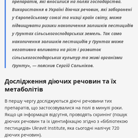
препаратів, які вносилися на полях господарства.
Використання в Україні діючих речовин, які заборонені
у Європейському союзі та низці країн світу, може
підвищувати ризики накопичення залишків пестицидів
у ґрунтах сільськогосподарських земель. Так само
накопичення залишків пестицидів у ґрунтах може
негативно впливати на ріст і розвиток
сільськогосподарських культур та живі організми
ґрунту», — пояснив Сергій Сальніков.
Дослідження діючих речовин та їх
метаболітів
В першу чергу досліджуються діючі речовини тих
препаратів, що застосовувалися на полі в минулі роки.
Якщо ця інформація відсутня, проводять скринінг (пошук
діючих речовин та їх ідентифікацію згідно з «бібліотекою
пестицидів» Ukravit Institute, яка сьогодні налічує 720
діючих речовин).