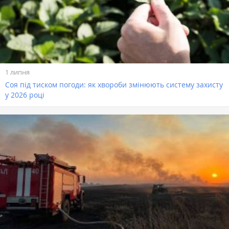
1 липня
Соя під тиском погоди: як хвороби змінюють систему захисту
у 2026 році