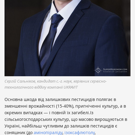
Сергій Сальніков, кандидат с.-г. наук, керівник сервісно-
технологічного відділу компанії UKRAVIT
Основна шкода від залишкових пестицидів полягає в
зменшенні врожайності (15-40%), пригніченні культур, а в
окремих випадках — і повній їх загибелі.Із
сільськогосподарських культур, що масово вирощуються в
Україні, найбільш чутливим до залишків пестицидів є
соняшник (до
амінопіраліду
,
ізоксафлютолу
,