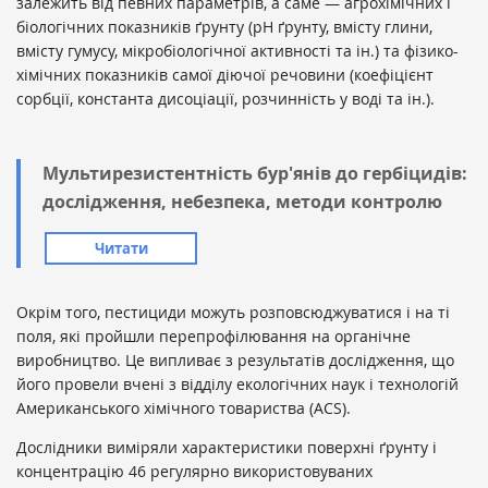
залежить від певних параметрів, а саме — агрохімічних і
біологічних показників ґрунту (рН ґрунту, вмісту глини,
вмісту гумусу, мікробіологічної активності та ін.) та фізико-
хімічних показників самої діючої речовини (коефіцієнт
сорбції, константа дисоціації, розчинність у воді та ін.).
Мультирезистентність бур'янів до гербіцидів:
дослідження, небезпека, методи контролю
Читати
Окрім того, пестициди можуть розповсюджуватися і на ті
поля, які пройшли перепрофілювання на органічне
виробництво. Це випливає з результатів дослідження, що
його провели вчені з відділу екологічних наук і технологій
Американського хімічного товариства (ACS).
Дослідники виміряли характеристики поверхні ґрунту і
концентрацію 46 регулярно використовуваних