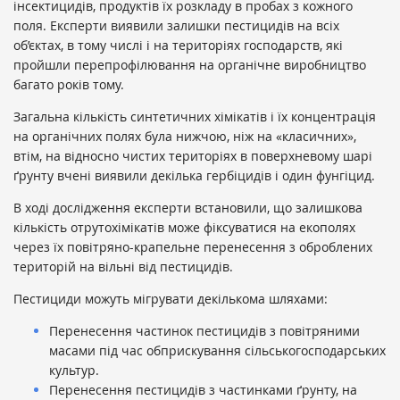
інсектицидів, продуктів їх розкладу в пробах з кожного
поля. Експерти виявили залишки пестицидів на всіх
об’єктах, в тому числі і на територіях господарств, які
пройшли перепрофілювання на органічне виробництво
багато років тому.
Загальна кількість синтетичних хімікатів і їх концентрація
на органічних полях була нижчою, ніж на «класичних»,
втім, на відносно чистих територіях в поверхневому шарі
ґрунту вчені виявили декілька гербіцидів і один фунгіцид.
В ході дослідження експерти встановили, що залишкова
кількість отрутохімікатів може фіксуватися на екополях
через їх повітряно-крапельне перенесення з оброблених
територій на вільні від пестицидів.
Пестициди можуть мігрувати декількома шляхами:
Перенесення частинок пестицидів з повітряними
масами під час обприскування сільськогосподарських
культур.
Перенесення пестицидів з частинками ґрунту, на