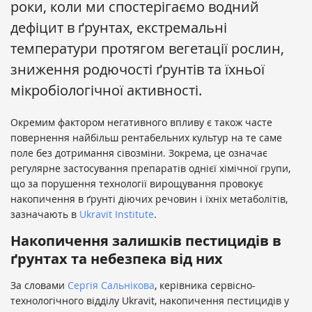
роки, коли ми спостерігаємо водний
дефіцит в ґрунтах, екстремальні
температури протягом вегетації рослин,
зниження родючості ґрунтів та їхньої
мікробіологічної активності.
Окремим фактором негативного впливу є також часте
повернення найбільш рентабельних культур на те саме
поле без дотримання сівозміни. Зокрема, це означає
регулярне застосування препаратів однієї хімічної групи,
що за порушення технології вирощування провокує
накопичення в ґрунті діючих речовин і їхніх метаболітів,
зазначають в
Ukravit Institute
.
Накопичення залишків пестицидів в
ґрунтах та небезпека від них
За словами
Сергія Сальнікова
, керівника сервісно-
технологічного відділу Ukravit, накопичення пестицидів у