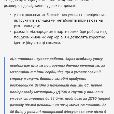
розширює дослідження у двох напрямах:
у контрольованих біологічних умовах перевіряється,
як ґрунти із залишками метаболітів впливають на
різні культури;
разом із міжнародними партнерами йде робота над
пошуком хімічних маркерів, які дозволять коректно
ідентифікувати ці сполуки.
«Це тривала наукова робота. Зараз особливу увагу
приділяємо таким поширеним діючим речовинам, як
мезотріон та інші гербіциди, що в умовах спеки й
стресу можуть давати складні продукти
розкладання. Згідно з науковими даними ЄС, період
напіврозпаду мезотріону (ДТ50) в ґрунті у польових
умовах становить до 44 днів, тоді його як ДТ90 (період
розпаду діючої речовини на 90%) може становити до
80 днів; у рослині напіврозпад фіксується вже після 5-