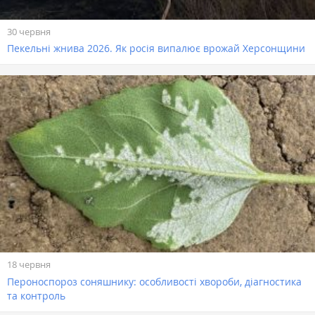
30 червня
Пекельні жнива 2026. Як росія випалює врожай Херсонщини
18 червня
Пероноспороз соняшнику: особливості хвороби, діагностика
та контроль