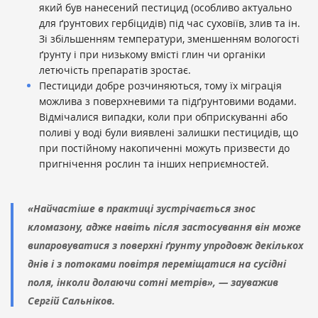
який був нанесений пестицид (особливо актуально
для ґрунтових гербіцидів) під час суховіїв, злив та ін.
Зі збільшенням температури, зменшенням вологості
ґрунту і при низькому вмісті глин чи органіки
летючість препаратів зростає.
Пестициди добре розчиняються, тому їх міграція
можлива з поверхневими та підґрунтовими водами.
Відмічалися випадки, коли при обприскуванні або
поливі у воді були виявлені залишки пестицидів, що
при постійному накопиченні можуть призвести до
пригнічення рослин та інших неприємностей.
«Найчастіше в практиці зустрічається знос
кломазону, адже навіть після застосування він може
випаровуватися з поверхні ґрунту упродовж декількох
днів і з потоками повітря переміщатися на сусідні
поля, інколи долаючи сотні метрів», — зауважив
Сергій Сальніков.