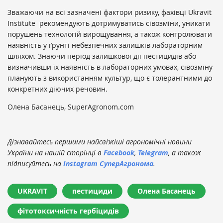
Зважаючи на всі зазначені фактори ризику, фахівці Ukravit
Institute рекомендують дотримуватись сівозміни, уникати
порушень технологій вирощування, а також контролювати
наявність у ґрунті небезпечних залишків лабораторним
шляхом. Знаючи період залишкової дії пестицидів або
визначивши їх наявність в лабораторних умовах, сівозміну
планують з використанням культур, що є толерантними до
конкретних діючих речовин.
Олена Басанець, SuperAgronom.com
Дізнавайтесь першими найсвіжіші агрономічні новини
України на нашій сторінці в
Facebook
,
Telegram
, а також
підписуйтесь на
Instagram СуперАгронома
.
UKRAVIT
пестициди
Олена Басанець
фітотоксичність гербіцидів