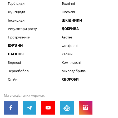
Гербіциди
Технічні
Фунгіциди
Овочеві
Інсекциди
ШКІДНИКИ
Регулятори росту
ДОБРИВА
Протруйники
Азотні
БУР’ЯНИ
Фосфорні
НАСІННЯ
Калійні
Зернові
Комплексні
Зернобобові
Мікродобрива
Олійні
ХВОРОБИ
Ми в соціальних мережах