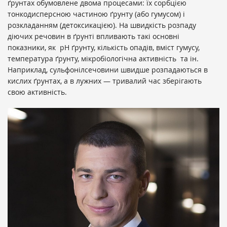
ґрунтах обумовлене двома процесами: їх сорбцією
тонкодисперсною частиною ґрунту (або гумусом) і
розкладанням (детоксикацією). На швидкість розпаду
діючих речовин в ґрунті впливають такі основні
показники, як рН ґрунту, кількість опадів, вміст гумусу,
температура ґрунту, мікробіологічна активність та ін.
Наприклад, сульфонілсечовини швидше розпадаються в
кислих ґрунтах, а в лужних — тривалий час зберігають
свою активність.