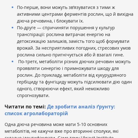
По-перше, вони можуть зв’язуватися з тими ж
активними центрами ферментів рослин, що й вихідна
діюча речовина, і блокувати їх.
По-друге — спричиняти порушення у культур
транспірації: рослина витрачає енергію на
детоксикацію залишків, замість того щоб формувати
врожай. За несприятливих погодних, стресових умов
рослина сильно пригнічується або й взагалі гине.
По-третє, метаболіти різних діючих речовин можуть
проявляти синергію і примножувати шкоду для
рослин. До прикладу, метаболіти від кукурудзяного
гербіциду та фунгіциду можуть підсилювати дію один
одного, створюючи ефект, який неможливо
спрогнозувати.
Читати по темі:
Де зробити аналіз ґрунту:
список агролабораторій
Одна діюча речовина може мати 5-10 основних
метаболітів, не кажучи вже про вторинні сполуки, які
складно ідентифікувати. Саме тому Ukravit Institute