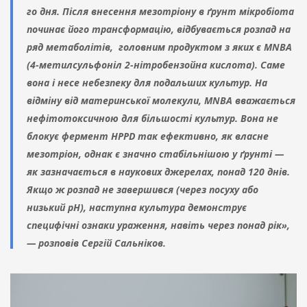
го дня. Після внесення мезотріону в ґрунт мікробіота
починає його трансформацію, відбувається розпад на
ряд метаболітів, головним продуктом з яких є MNBA
(4-метилсульфоніл 2-нітробензойна кислота). Саме
вона і несе небезпеку для подальших культур. На
відміну від материнської молекули, MNBA вважається
нефітотоксичною для більшості культур. Вона не
блокує фермент HPPD так ефективно, як власне
мезотріон, однак є значно стабільнішою у ґрунті —
як зазначається в наукових джерелах, понад 120 днів.
Якщо ж розпад не завершився (через посуху або
низький pH), наступна культура демонструє
специфічні ознаки ураження, навіть через понад рік»,
— розповів Сергій Сальніков.