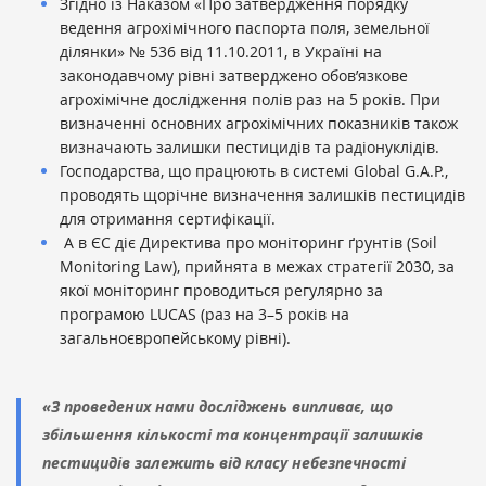
Згідно із Наказом «Про затвердження порядку
ведення агрохімічного паспорта поля, земельної
ділянки» № 536 від 11.10.2011, в Україні на
законодавчому рівні затверджено обов’язкове
агрохімічне дослідження полів раз на 5 років. При
визначенні основних агрохімічних показників також
визначають залишки пестицидів та радіонуклідів.
Господарства, що працюють в системі Global G.A.P.,
проводять щорічне визначення залишків пестицидів
для отримання сертифікації.
А в ЄС діє Директива про моніторинг ґрунтів (Soil
Monitoring Law), прийнята в межах стратегії 2030, за
якої моніторинг проводиться регулярно за
програмою LUCAS (раз на 3–5 років на
загальноєвропейському рівні).
«З проведених нами досліджень випливає, що
збільшення кількості та концентрації залишків
пестицидів залежить від класу небезпечності