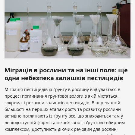
Міграція в рослини та на інші поля: ще
одна небезпека залишків пестицидів
Міграція пестицидів із ґрунту в рослину відбувається в
процесі поглинання ґрунтової вологи,в якій містяться,
зокрема, і розчини залишків пестицидів. В переважній
більшості на перших етапах росту та розвитку рослини
активно поглинають із ґрунту все, що знаходиться там у
легкодоступній формі та не зв’язано із ґрунтово-вбирним
комплексом. Доступність діючих речовин для рослин