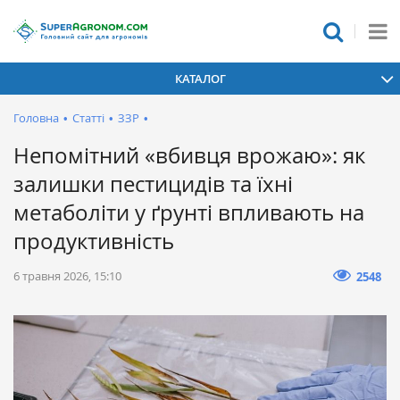
КАТАЛОГ
Головна
•
Статті
•
ЗЗР
•
Непомітний «вбивця врожаю»: як
залишки пестицидів та їхні
метаболіти у ґрунті впливають на
продуктивність
6 травня 2026, 15:10
2548