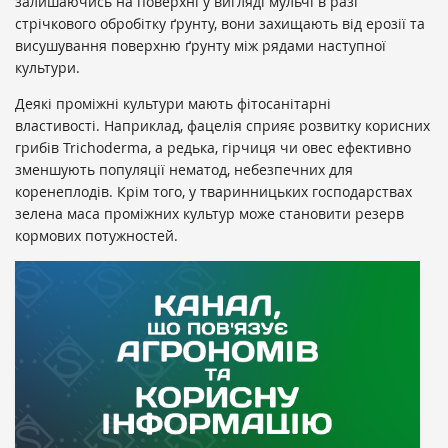
залишаючись на поверхні у вигляді мульчі в разі
стрічкового обробітку ґрунту, вони захищають від ерозії та
висушування поверхню ґрунту між рядами наступної
культури.
Деякі проміжні культури мають фітосанітарні
властивості. Наприклад, фацелія сприяє розвитку корисних
грибів Trichoderma, а редька, гірчиця чи овес ефективно
зменшують популяції нематод, небезпечних для
коренеплодів. Крім того, у тваринницьких господарствах
зелена маса проміжних культур може становити резерв
кормових потужностей.