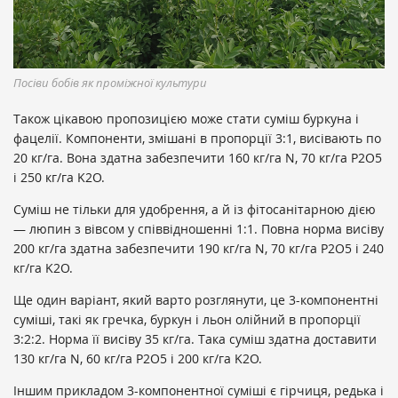
Посіви бобів як проміжної культури
Також цікавою пропозицією може стати суміш буркуна і
фацелії. Компоненти, змішані в пропорції 3:1, висівають по
20 кг/га. Вона здатна забезпечити 160 кг/га N, 70 кг/га P2O5
і 250 кг/га K2O.
Суміш не тільки для удобрення, а й із фітосанітарною дією
— люпин з вівсом у співвідношенні 1:1. Повна норма висіву
200 кг/га здатна забезпечити 190 кг/га N, 70 кг/га P2O5 і 240
кг/га K2O.
Ще один варіант, який варто розглянути, це 3-компонентні
суміші, такі як гречка, буркун і льон олійний в пропорції
3:2:2. Норма її висіву 35 кг/га. Така суміш здатна доставити
130 кг/га N, 60 кг/га P2O5 і 200 кг/га K2O.
Іншим прикладом 3-компонентної суміші є гірчиця, редька і