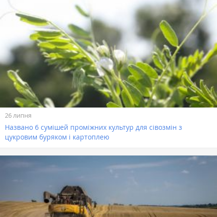
26 липня
Названо 6 сумішей проміжних культур для сівозмін з
цукровим буряком і картоплею