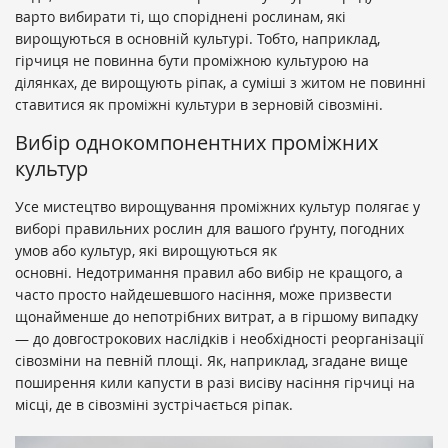
варто вибирати ті, що споріднені рослинам, які
вирощуються в основній культурі. Тобто, наприклад,
гірчиця не повинна бути проміжною культурою на
ділянках, де вирощують ріпак, а суміші з житом не повинні
ставитися як проміжні культури в зерновій сівозміні.
Вибір однокомпонентних проміжних
культур
Усе мистецтво вирощування проміжних культур полягає у
виборі правильних рослин для вашого ґрунту, погодних
умов або культур, які вирощуються як
основні. Недотримання правил або вибір не кращого, а
часто просто найдешевшого насіння, може призвести
щонайменше до непотрібних витрат, а в гіршому випадку
— до довгострокових наслідків і необхідності реорганізації
сівозміни на певній площі. Як, наприклад, згадане вище
поширення кили капусти в разі висіву насіння гірчиці на
місці, де в сівозміні зустрічається ріпак.