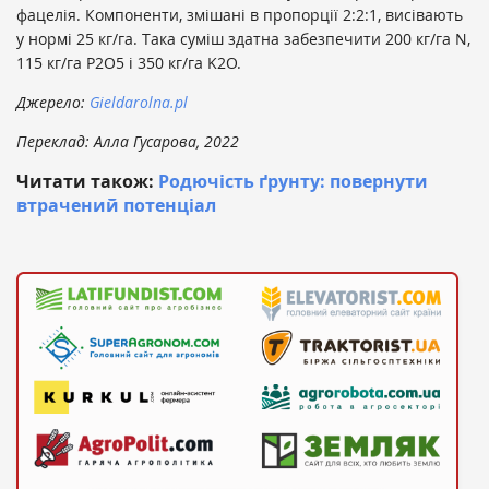
фацелія. Компоненти, змішані в пропорції 2:2:1, висівають
у нормі 25 кг/га. Така суміш здатна забезпечити 200 кг/га N,
115 кг/га P2O5 і 350 кг/га K2O.
Джерело:
Gieldarolna.pl
Переклад: Алла Гусарова, 2022
Читати також:
Родючість ґрунту: повернути
втрачений потенціал