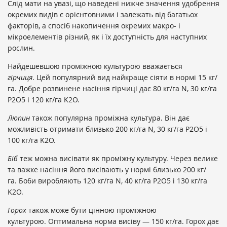
Слід мати на увазі, що наведені нижче значення удобрення
окремих видів є орієнтовними і залежать від багатьох
факторів, а спосіб накопичення окремих макро- і
мікроелементів різний, як і їх доступність для наступних
рослин.
Найдешевшою проміжною культурою вважається
гірчиця
. Цей популярний вид найкраще сіяти в нормі 15 кг/
га. Добре розвинене насіння гірчиці дає 80 кг/га N, 30 кг/га
P2O5 і 120 кг/га K2O.
Люпин
також популярна проміжна культура. Він дає
можливість отримати близько 200 кг/га N, 30 кг/га P2O5 і
100 кг/га K2O.
Біб
теж можна висівати як проміжну культуру. Через велике
та важке насіння його висівають у нормі близько 200 кг/
га. Боби виробляють 120 кг/га N, 40 кг/га P2O5 і 130 кг/га
K2O.
Горох
також може бути цінною проміжною
культурою. Оптимальна норма висіву — 150 кг/га. Горох дає