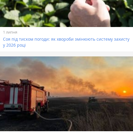
1 липня
Соя під тиском погоди: як хвороби змінюють систему захисту
у 2026 році