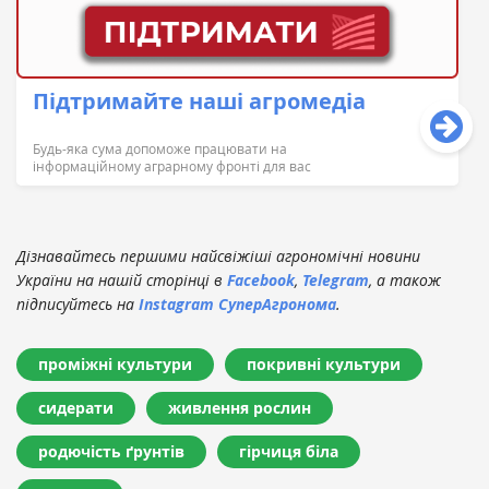
Підтримайте наші агромедіа
Будь-яка сума допоможе працювати на
інформаційному аграрному фронті для вас
Дізнавайтесь першими найсвіжіші агрономічні новини
України на нашій сторінці в
Facebook
,
Telegram
, а також
підписуйтесь на
Instagram СуперАгронома
.
проміжні культури
покривні культури
сидерати
живлення рослин
родючість ґрунтів
гірчиця біла