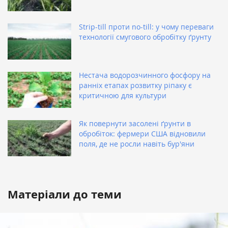
Strip-till проти no-till: у чому переваги
технології смугового обробітку ґрунту
Нестача водорозчинного фосфору на
ранніх етапах розвитку ріпаку є
критичною для культури
Як повернути засолені ґрунти в
обробіток: фермери США відновили
поля, де не росли навіть бур'яни
Матеріали до теми