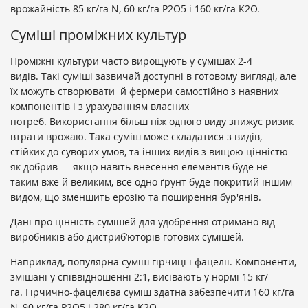
врожайність 85 кг/га N, 60 кг/га P2O5 і 160 кг/га K2O.
Суміші проміжних культур
Проміжні культури часто вирощують у сумішах 2-4
видів. Такі суміші зазвичай доступні в готовому вигляді, але
їх можуть створювати й фермери самостійно з наявних
компонентів і з урахуванням власних
потреб. Використання більш ніж одного виду знижує ризик
втрати врожаю. Така суміш може складатися з видів,
стійких до суворих умов, та інших видів з вищою цінністю
як добрив — якщо навіть внесення елементів буде не
таким вже й великим, все одно ґрунт буде покритий іншим
видом, що зменшить ерозію та поширення бур'янів.
Дані про цінність сумішей для удобрення отримано від
виробників або дистриб’юторів готових сумішей.
Наприклад, популярна суміш гірчиці і фацелії. Компоненти,
змішані у співвідношенні 2:1, висівають у нормі 15 кг/
га. Гірчично-фацелієва суміш здатна забезпечити 160 кг/га
N, 90 кг/га P2O5 і 280 кг/га K2O.