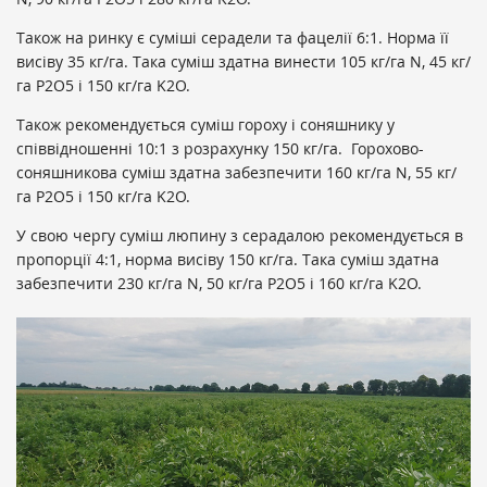
Також на ринку є суміші серадели та фацелії 6:1. Норма її
висіву 35 кг/га. Така суміш здатна винести 105 кг/га N, 45 кг/
га P2O5 і 150 кг/га K2O.
Також рекомендується суміш гороху і соняшнику у
співвідношенні 10:1 з розрахунку 150 кг/га. Горохово-
соняшникова суміш здатна забезпечити 160 кг/га N, 55 кг/
га P2O5 і 150 кг/га K2O.
У свою чергу суміш люпину з серадалою рекомендується в
пропорції 4:1, норма висіву 150 кг/га. Така суміш здатна
забезпечити 230 кг/га N, 50 кг/га P2O5 і 160 кг/га K2O.