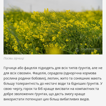
Посіви гірчиці
Гірчиця або фацелія підходять для всіх типів ґрунтів, але не
для всіх сівозмін. Фацелія, серадела (однорічна кормова
рослина родини бобових), люпин, жито та соняшник мають
більшу толерантність до нестачі води та бідніших ґрунтів. У
свою чергу, горох та біб краще висівати на компактних та
добре зволожених ґрунтах, що дасть змогу краще
використати потенціал цих більш вибагливих видів.