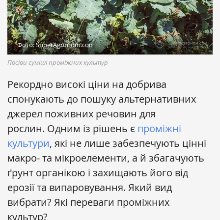
Фото: SuperAgronom.com
Посіви суміші проміжних культур
Рекордно високі ціни на добрива
спонукають до пошуку альтернативних
джерел поживних речовин для
рослин. Одним із рішень є
проміжні
культури
, які не лише забезпечують цінні
макро- та мікроелементи, а й збагачують
ґрунт органікою і захищають його від
ерозії та випаровування. Який вид
вибрати? Які переваги проміжних
культур?