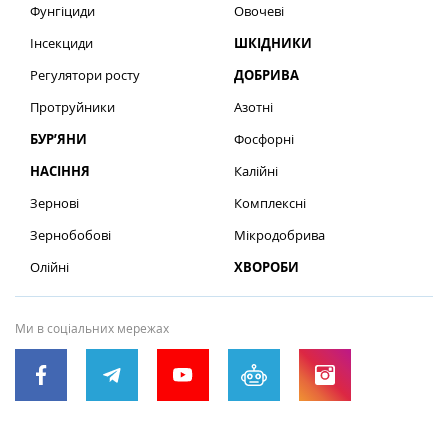
Фунгіциди
Овочеві
Інсекциди
ШКІДНИКИ
Регулятори росту
ДОБРИВА
Протруйники
Азотні
БУР’ЯНИ
Фосфорні
НАСІННЯ
Калійні
Зернові
Комплексні
Зернобобові
Мікродобрива
Олійні
ХВОРОБИ
Ми в соціальних мережах