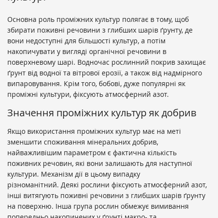
Основна роль проміжних культур полягає в тому, щоб
збирати поживні речовини з глибших шарів ґрунту, де
вони недоступні для більшості культур, а потім
накопичувати у вигляді органічної речовини в
поверхневому шарі. Водночас рослинний покрив захищає
ґрунт від водної та вітрової ерозії, а також від надмірного
випаровування. Крім того, бобові, дуже популярні як
проміжні культури, фіксують атмосферний азот.
Значення проміжних культур як добрив
Якщо використання проміжних культур має на меті
зменшити споживання мінеральних добрив,
найважливішим параметром є фактична кількість
поживних речовин, які вони залишають для наступної
культури. Механізм дії в цьому випадку
різноманітний. Деякі рослини фіксують атмосферний азот,
інші витягують поживні речовини з глибших шарів ґрунту
на поверхню. Інша група рослин обмежує вимивання
попередньо накопичених у ґрунті макро- та