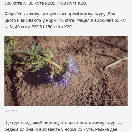
100 кг/га N, 35 кг/га P2O5 і 100 кг/га K2O.
Фацелію
також культивують як проміжну культуру. Для
цього її висівають у нормі 10 кг/га. Фацелія виробляє 65 кг/
га N, 40 кг/га P2O5 і 150 кг/га K2O.
Фацелія
Ще один вид, який вирощують для проміжних культур, —
редька олійна. Її висівають у нормі 25 кг/га. Редька дає