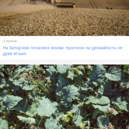
3 липня
На Запоріжжі почалися жнива: прогнози на урожайність не
дуже втішні