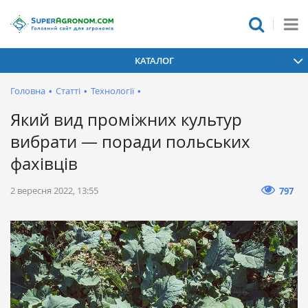
КАТАЛОГ
Головна
•
Статті
•
Технології
•
Який вид проміжних культур
вибрати — поради польських
фахівців
2 вересня 2022, 13:55
797