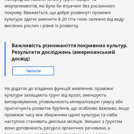
мікроелементів, які були би втрачені без рослинного
покриву. Вважається, що добре розвинуті проміжні
культури здатні замінити 8-20 т/га гною залежно від виду
висіяних рослин і рівня їх розвитку.
Важливість різноманіття покривних культур.
Результати досліджень (американський
досвід)
Читати
На додаток до згаданих функцій живлення, проміжні
культури захищають ґрунт від ерозії, зменшують
випаровування, уповільнюють мінералізацію гумусу або
пригнічують розвиток бур’янів, що особливо важливо, якщо
проміжок часу між збиранням однієї культури та сівби
наступної становить декілька місяців. Змішані з ґрунтом
вони доповнюють ресурси органічної речовини, а