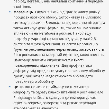
періоду вегетації, але найбільш критичним періодом
є цвітіння.
Марганець
. Елемент, який відіграє важливу роль у
процесах азотного обміну, фотосинтезу та білкового
синтезу в рослині. Впливає на відновлення нітратів, а
також активує деякі ферменти, таким чином значно
впливаючи на метаболізм рослин. Найбільшу
потребу у марганці соняшник відчуває у фазі 2-3
листків та у фазі бутонізації. Вносити марганець у
ґрунт не рекомендовано через низьку засвоюваність
його рослинами та мізерний ефект від таких внесень.
Найкраще вносити мікроелемент у якості
позакореневих підживлень. Для профілактики
дефіциту слід приділити увагу правильному обробітку
ґрунту: уникати занадто глибокого або занадто
поверхневого обробітку.
Цинк.
Він не лише приймає участь у синтезі
хлорофілу та одразу кількох вітамінів у рослинах, але
й підвищує стійкість культури до температурних
стресів (зокрема, заморозків та різких перепадів
атмосферних температур).