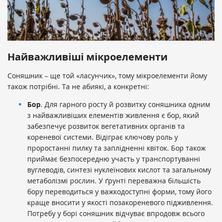
Найважливіші мікроелементи
Соняшник – ще той «ласунчик», тому мікроелементи йому
також потрібні. Та не абиякі, а конкретні:
Бор
. Для гарного росту й розвитку соняшника одним
з найважливіших елементів живлення є бор, який
забезпечує розвиток вегетативних органів та
кореневої системи. Відіграє ключову роль у
проростанні пилку та заплідненні квіток. Бор також
приймає безпосередню участь у транспортуванні
вуглеводів, синтезі нуклеїнових кислот та загальному
метаболізмі рослин. У ґрунті переважна більшість
бору переводиться у важкодоступні форми, тому його
краще вносити у якості позакореневого підживлення.
Потребу у борі соняшник відчуває впродовж всього