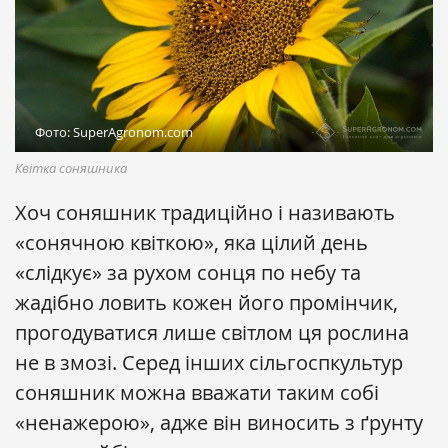
Фото: SuperAgronom.com
Квітка соняшника
Хоч соняшник традиційно і називають
«сонячною квіткою», яка цілий день
«слідкує» за рухом сонця по небу та
жадібно ловить кожен його промінчик,
прогодуватися лише світлом ця рослина
не в змозі. Серед інших сільгоспкультур
соняшник можна вважати таким собі
«ненажерою», адже він виносить з ґрунту