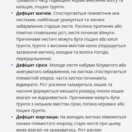
тривалого часу, підвищені норми внесення азоту та
кальцію, піщані ґрунти.
Дефіцит магнію
. Спостерігається пожовтіння між
листками, найбільше уражується та змінює
забарвлення старіше листя. Рослина припиняє або
помітно сповільнює ріст, листя починає в’янути.
Причинами нестачі можуть бути піщані або кислі
ґрунти, ґрунти з високим вмістом калію (порушується
засвоєння магнію), холодна та волога погода,
переущільнення.
Дефіцит сірки
. Молоде листя набуває білуватого або
жовтуватого забарвлення, на листках спостерігається
плямистий хлороз, часто листки починають
відмирати. Ріст рослини гальмується, кошик та
насіння формуються меншого розміру, інколи кошик
взагалі не відкривається. Причинами можуть бути
ґрунти з низьким вмістом сірки, погано керовані або
піщані ґрунти.
Дефіцит марганцю.
На молодих листках з’являються
ознаки плямистого хлорозу, старе листя при цьому
може взагалі не уражуватись. Ріст рослин