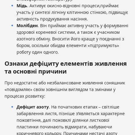
Мідь
. Активує окисно-відновні процеси,приймає
участь у синтезі лігніну клітинною стінкою, підвищує
активність продукування насіння.
Молібден
. Він приймає активну участь у формуванні
здорової кореневої системи, а також є учасником
азотного обміну. Вносити його краще у поєднанні з
бором, оскільки обидва елементи «підтримують»
роботу один одного.
Ознаки дефіциту елементів живлення
та основні причини
Про недостатнє або незбалансоване живлення соняшник
«повідомляє» своїм зовнішнім виглядом та змінами у
процесах розвитку:
Дефіцит азоту
. На початкових етапах – світліше
забарвлення листя, пізніше з’являється характерне
пожовтіння, далі пожовклі ділянки листкової
пластинки починають відмирати, набуваючи
коричневого кольору. Причинами нестачі азоту