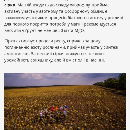
сірка
. Магній входить до складу хлорофілу, приймає
активну участь у азотному та фосфорному обміні, є
важливим учасником процесів білкового синтезу у рослині.
для повного покриття потреби у магнії рекомендується
вносити у ґрунт не менше 50 кг/га MgO.
Сірка активізує процеси росту, сприяє кращому
поглинанню азоту рослинами, приймає участь у синтезі
амінокислот. За нестачі сірки знижується не лише
урожайність соняшнику, але й вміст олії в насінні.