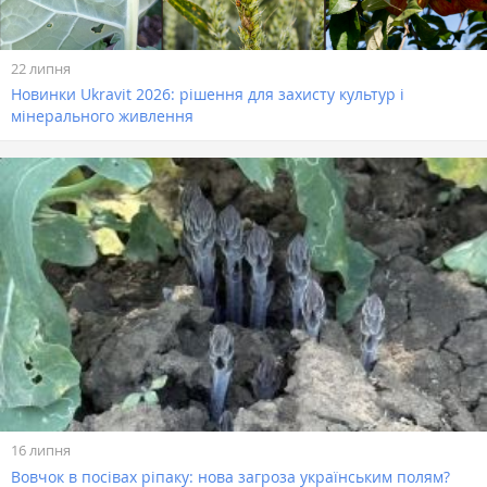
22 липня
Новинки Ukravit 2026: рішення для захисту культур і
мінерального живлення
16 липня
Вовчок в посівах ріпаку: нова загроза українським полям?