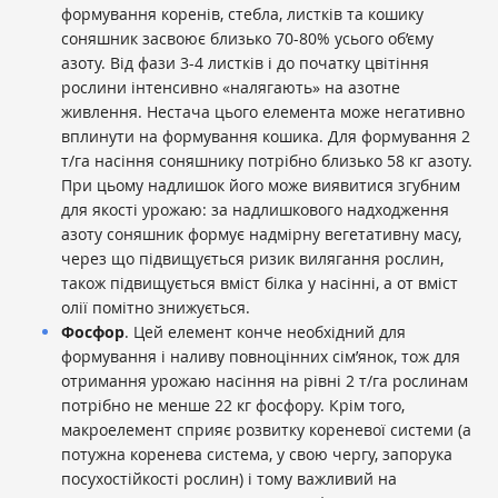
формування коренів, стебла, листків та кошику
соняшник засвоює близько 70-80% усього об’єму
азоту. Від фази 3-4 листків і до початку цвітіння
рослини інтенсивно «налягають» на азотне
живлення. Нестача цього елемента може негативно
вплинути на формування кошика. Для формування 2
т/га насіння соняшнику потрібно близько 58 кг азоту.
При цьому надлишок його може виявитися згубним
для якості урожаю: за надлишкового надходження
азоту соняшник формує надмірну вегетативну масу,
через що підвищується ризик вилягання рослин,
також підвищується вміст білка у насінні, а от вміст
олії помітно знижується.
Фосфор
. Цей елемент конче необхідний для
формування і наливу повноцінних сім’янок, тож для
отримання урожаю насіння на рівні 2 т/га рослинам
потрібно не менше 22 кг фосфору. Крім того,
макроелемент сприяє розвитку кореневої системи (а
потужна коренева система, у свою чергу, запорука
посухостійкості рослин) і тому важливий на