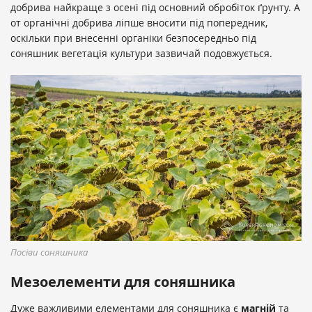
добрива найкраще з осені під основний обробіток ґрунту. А
от органічні добрива ліпше вносити під попередник,
оскільки при внесенні органіки безпосередньо під
соняшник вегетація культури зазвичай подовжується.
Посіви соняшника
Мезоелементи для соняшника
Дуже важливими елементами для соняшника є
магній
та