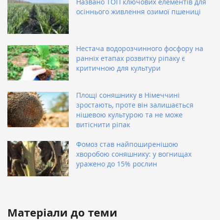
Названо ТОП ключових елементів для
осіннього живлення озимої пшениці
Нестача водорозчинного фосфору на
ранніх етапах розвитку ріпаку є
критичною для культури
Площі соняшнику в Німеччині
зростають, проте він залишається
нішевою культурою та не може
витіснити ріпак
Фомоз став найпоширенішою
хворобою соняшнику: у вогнищах
уражено до 15% рослин
Матеріали до теми