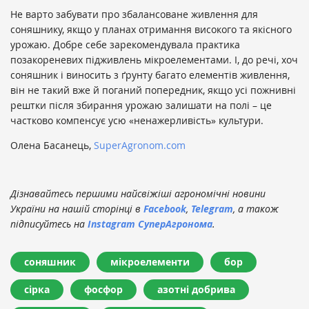
Не варто забувати про збалансоване живлення для
соняшнику, якщо у планах отримання високого та якісного
урожаю. Добре себе зарекомендувала практика
позакореневих підживлень мікроелементами. І, до речі, хоч
соняшник і виносить з ґрунту багато елементів живлення,
він не такий вже й поганий попередник, якщо усі пожнивні
рештки після збирання урожаю залишати на полі – це
частково компенсує усю «ненажерливість» культури.
Олена Басанець,
SuperAgronom.com
Дізнавайтесь першими найсвіжіші агрономічні новини
України на нашій сторінці в
Facebook
,
Telegram
, а також
підписуйтесь на
Instagram СуперАгронома
.
соняшник
мікроелементи
бор
сірка
фосфор
азотні добрива