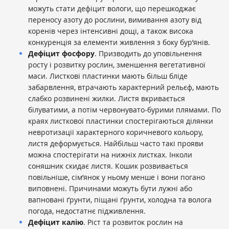
можуть стати дефіцит вологи, що перешкоджає
переносу азоту до рослини, вимивання азоту від
коренів через інтенсивні дощі, а також висока
конкуренція за елементи живлення з боку бур’янів.
Дефіцит фосфору
. Призводить до уповільнення
росту і розвитку рослин, зменшення вегетативної
маси. Листкові пластинки мають більш бліде
забарвлення, втрачають характерний рельєф, мають
слабко розвинені жилки. Листя вкривається
білуватими, а потім червонувато-бурими плямами. По
краях листкової пластинки спостерігаються ділянки
невротизації характерного коричневого кольору,
листя деформується. Найбільш часто такі прояви
можна спостерігати на нижніх листках. Інколи
соняшник скидає листя. Кошик розвивається
повільніше, сім’янок у ньому менше і вони погано
виповнені. Причинами можуть бути лужні або
вапновані ґрунти, піщані ґрунти, холодна та волога
погода, недостатнє підживлення.
Дефіцит калію
. Ріст та розвиток рослин на