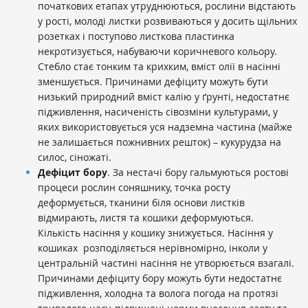
початкових етапах утруднюються, рослини відстають
у рості, молоді листки розвиваються у досить щільних
розетках і поступово листкова пластинка
некротизується, набуваючи коричневого кольору.
Стебло стає тонким та крихким, вміст олії в насінні
зменшується. Причинами дефіциту можуть бути
низький природний вміст калію у ґрунті, недостатнє
підживлення, насиченість сівозміни культурами, у
яких використовується уся надземна частина (майже
не залишається пожнивних решток) – кукурудза на
силос, сіножаті.
Дефіцит бору
. За нестачі бору гальмуються ростові
процеси рослин соняшнику, точка росту
деформується, тканини біля основи листків
відмирають, листя та кошики деформуються.
Кількість насіння у кошику знижується. Насіння у
кошиках розподіляється нерівномірно, інколи у
центральній частині насіння не утворюється взагалі.
Причинами дефіциту бору можуть бути недостатнє
підживлення, холодна та волога погода на протязі