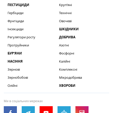
ПЕСТИЦИДИ
Круп’яні
Гербіциди
Технічні
Фунгіциди
Овочеві
Інсекциди
ШКІДНИКИ
Регулятори росту
ДОБРИВА
Протруйники
Азотні
БУР’ЯНИ
Фосфорні
НАСІННЯ
Калійні
Зернові
Комплексні
Зернобобові
Мікродобрива
Олійні
ХВОРОБИ
Ми в соціальних мережах