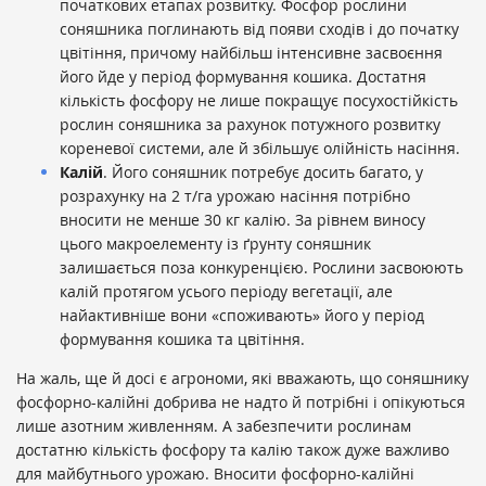
початкових етапах розвитку. Фосфор рослини
соняшника поглинають від появи сходів і до початку
цвітіння, причому найбільш інтенсивне засвоєння
його йде у період формування кошика. Достатня
кількість фосфору не лише покращує посухостійкість
рослин соняшника за рахунок потужного розвитку
кореневої системи, але й збільшує олійність насіння.
Калій
. Його соняшник потребує досить багато, у
розрахунку на 2 т/га урожаю насіння потрібно
вносити не менше 30 кг калію. За рівнем виносу
цього макроелементу із ґрунту соняшник
залишається поза конкуренцією. Рослини засвоюють
калій протягом усього періоду вегетації, але
найактивніше вони «споживають» його у період
формування кошика та цвітіння.
На жаль, ще й досі є агрономи, які вважають, що соняшнику
фосфорно-калійні добрива не надто й потрібні і опікуються
лише азотним живленням. А забезпечити рослинам
достатню кількість фосфору та калію також дуже важливо
для майбутнього урожаю. Вносити фосфорно-калійні